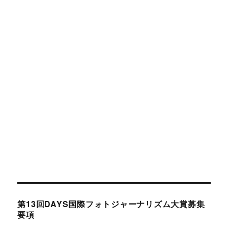
投
2016年10月20日
カ
女性・子ども
タ
2016年11月号
稿
テ
グ
日:
ゴ
リ
ー
第13回DAYS国際フォトジャーナリズム大賞募集
要項