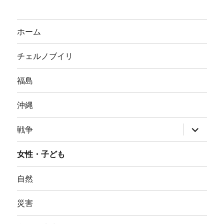
対
象:
ホーム
チェルノブイリ
福島
沖縄
サ
戦争
ブ
メ
ニ
女性・子ども
ュ
ー
を
自然
展
開
災害