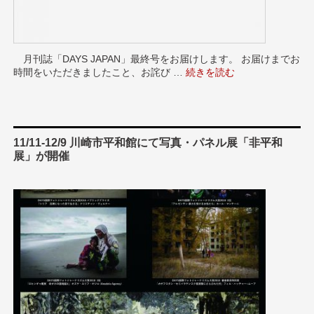
月刊誌「DAYS JAPAN」最終号をお届けします。 お届けまでお
時間をいただきましたこと、お詫び …
“最終号巻頭挨拶” の
続きを読む
11/11-12/9 川崎市平和館にて写真・パネル展「非平和
展」が開催