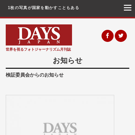
1枚の写真が国家を動かすこともある
コ
ン
テ
ン
世界を視るフォトジャーナリズム月刊誌
ツ
お知らせ
へ
ス
検証委員会からのお知らせ
キ
ッ
プ