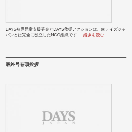
DAYS被災児童支援募金とDAYS救援アクションは、㈱デイズジャ
パンとは完全に独立したNGO組織です …
“DAYS被災児童支援募金
続きを読む
最終号巻頭挨拶