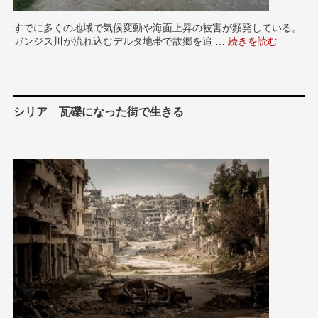
すでに多くの地域で気候変動や海面上昇の被害が頻発している。
ガンジス川が流れ込むデルタ地帯で故郷を追 …
“インド 気候変動で
続きを読む
シリア 瓦礫になった街で生きる