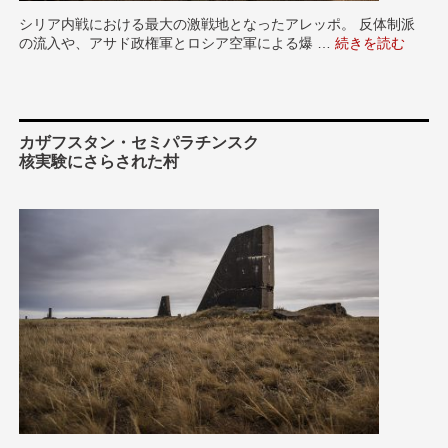
シリア内戦における最大の激戦地となったアレッポ。 反体制派
の流入や、アサド政権軍とロシア空軍による爆 …
“シリア 瓦礫にな
続きを読む
カザフスタン・セミパラチンスク
核実験にさらされた村