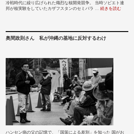
冷戦時代に繰り広げられた熾烈な核開発競争。 当時ソビエト連
邦が核実験をしていたカザフスタンのセミパラ …
“カザフスタン・
続きを読む
核実験にさらされ
奥間政則さん 私が沖縄の基地に反対するわけ
ハンセン病の父の記憶で、「国策による差別」を知った 国がお