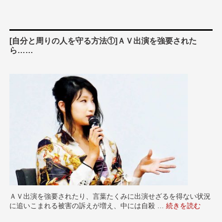
[自分と周りの人を守る方法①]ＡＶ出演を強要された
ら……
ＡＶ出演を強要されたり、言葉たくみに出演せざるを得ない状況
に追いこまれる被害の訴えが増え、中には自殺 …
“[自分と周りの人
続きを読む