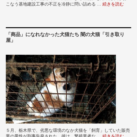
こなう基地建設工事の不正を冷静に問い詰める …
“奥間政則さん 
続きを読む
「商品」になれなかった犬猫たち 闇の犬猫「引き取り
屋」
５月、栃木県で、劣悪な環境のなか犬猫を「飼育」していた販売
業の男性が刑事告発された。彼は、繁殖業者な …
“「商品」になれ
続きを読む