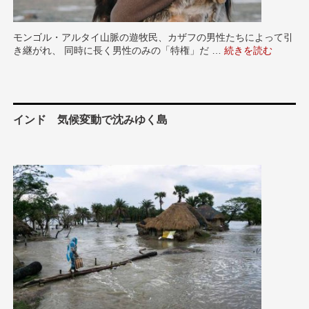
モンゴル・アルタイ山脈の遊牧民、カザフの男性たちによって引
き継がれ、 同時に長く男性のみの「特権」だ …
“モンゴル イーグ
続きを読む
インド 気候変動で沈みゆく島