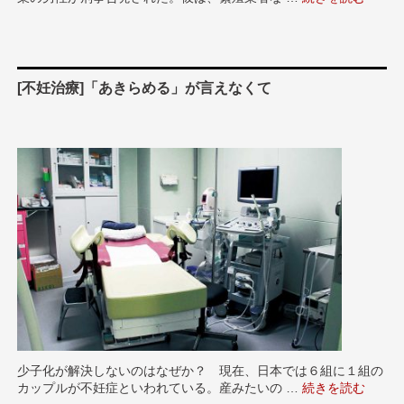
[不妊治療]「あきらめる」が言えなくて
少子化が解決しないのはなぜか？ 現在、日本では６組に１組の
カップルが不妊症といわれている。産みたいの …
“[不妊治療]「あ
続きを読む