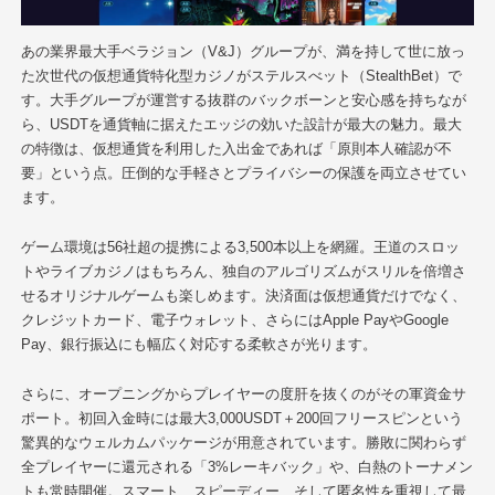
あの業界最大手ベラジョン（V&J）グループが、満を持して世に放っ
た次世代の仮想通貨特化型カジノがステルスべット（StealthBet）で
す。大手グループが運営する抜群のバックボーンと安心感を持ちなが
ら、USDTを通貨軸に据えたエッジの効いた設計が最大の魅力。最大
の特徴は、仮想通貨を利用した入出金であれば「原則本人確認が不
要」という点。圧倒的な手軽さとプライバシーの保護を両立させてい
ます。
ゲーム環境は56社超の提携による3,500本以上を網羅。王道のスロッ
トやライブカジノはもちろん、独自のアルゴリズムがスリルを倍増さ
せるオリジナルゲームも楽しめます。決済面は仮想通貨だけでなく、
クレジットカード、電子ウォレット、さらにはApple PayやGoogle
Pay、銀行振込にも幅広く対応する柔軟さが光ります。
さらに、オープニングからプレイヤーの度肝を抜くのがその軍資金サ
ポート。初回入金時には最大3,000USDT＋200回フリースピンという
驚異的なウェルカムパッケージが用意されています。勝敗に関わらず
全プレイヤーに還元される「3%レーキバック」や、白熱のトーナメン
トも常時開催。スマート、スピーディー、そして匿名性を重視して最