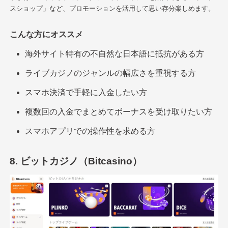
スショップ」など、プロモーションを活用して思い存分楽しめます。
こんな方にオススメ
海外サイト特有の不自然な日本語に抵抗がある方
ライブカジノのジャンルの幅広さを重視する方
スマホ決済で手軽に入金したい方
複数回の入金でまとめてボーナスを受け取りたい方
スマホアプリでの操作性を求める方
8. ビットカジノ（Bitcasino）