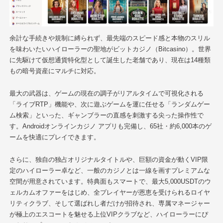
余計な手続きや規制に縛られず、最先端のスピード感と本物のスリル
を味わいたいハイローラーの聖地がビットカジノ（Bitcasino）。世界
に先駆けて仮想通貨特化型として誕生した老舗であり、現在は14種類
もの暗号資産にマルチに対応。
最大の武器は、ゲームの現在の調子がリアルタイムで可視化される
「ライブRTP」機能や、次に遊ぶゲームを運に任せる「ランダムゲー
ム検索」といった、ギャンブラーの直感を刺激する尖った操作性で
す。Androidオンラインカジノ アプリも完備し、65社・約6,000本のゲ
ームを快適にプレイできます。
さらに、独自の独占オリジナルタイトルや、巨額の資金が動くVIP限
定のハイローラー卓など、一般のカジノとは一線を画すプレミアムな
空間が用意されています。特典面もスマートで、最大5,000USDTのウ
ェルカムオファーをはじめ、全プレイヤーが恩恵を受けられるロイヤ
リティクラブ、そして選ばれし者だけが招待され、専属マネージャー
が極上のエスコートを魅せる上位VIPクラブなど、ハイローラーにぴ