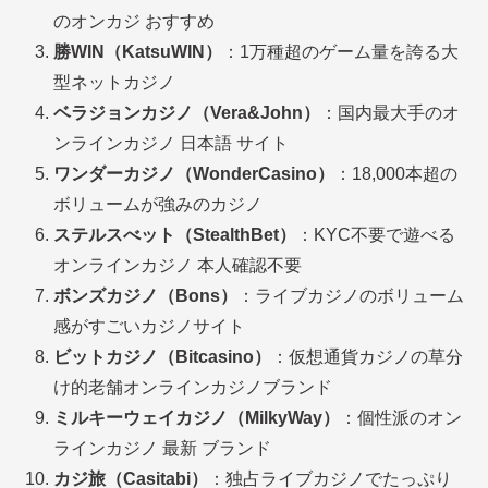
のオンカジ おすすめ
勝WIN（KatsuWIN）
：1万種超のゲーム量を誇る大
型ネットカジノ
ベラジョンカジノ（Vera&John）
：国内最大手のオ
ンラインカジノ 日本語 サイト
ワンダーカジノ（WonderCasino）
：18,000本超の
ボリュームが強みのカジノ
ステルスべット（StealthBet）
：KYC不要で遊べる
オンラインカジノ 本人確認不要
ボンズカジノ（Bons）
：ライブカジノのボリューム
感がすごいカジノサイト
ビットカジノ（Bitcasino）
：仮想通貨カジノの草分
け的老舗オンラインカジノブランド
ミルキーウェイカジノ（MilkyWay）
：個性派のオン
ラインカジノ 最新 ブランド
カジ旅（Casitabi）
：独占ライブカジノでたっぷり