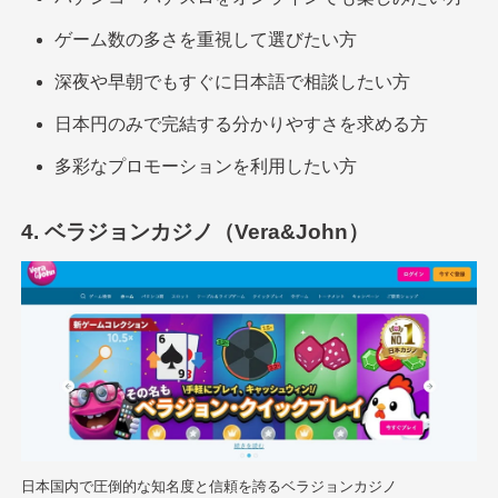
ゲーム数の多さを重視して選びたい方
深夜や早朝でもすぐに日本語で相談したい方
日本円のみで完結する分かりやすさを求める方
多彩なプロモーションを利用したい方
4. ベラジョンカジノ（Vera&John）
日本国内で圧倒的な知名度と信頼を誇るベラジョンカジノ