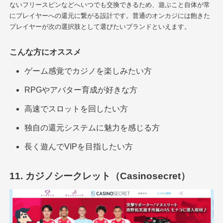
ないフリースピンなどへいつでも交換できるため、遊ぶこと自体が常
にプレイヤーへの還元に繋がる設計です。普通のオンカジには飽きた
プレイヤーが次の選択肢として選びたいブランドといえます。
こんな方にオススメ
ゲーム感覚でカジノを楽しみたい方
RPGやアバター育成が好きな方
高速でスロットを回したい方
独自の還元システムに魅力を感じる方
長く遊んでVIPを目指したい方
11. カジノシークレット（Casinosecret）