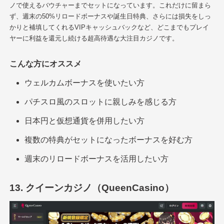
ノで使えるバウチャーまでセットになっています。これだけに留まら
ず、週末の50%リロードボーナスや誕生日特典、さらには損失をしっ
かりと補填してくれるVIPキャッシュバックなど、どこまでもプレイ
ヤーに利益を還元し続ける超高待遇な大注目カジノです。
こんな方にオススメ
ウェルカムボーナスを使いたい方
パチスロ風のスロットに親しみを感じる方
日本円と仮想通貨を併用したい方
複数の特典がセットになったボーナスを好む方
週末のリロードボーナスを活用したい方
13. クイーンカジノ（QueenCasino）