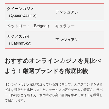
クイーンカジノ
入
アンジュアン
（QueenCasino）
ボ
ベットゴート（Betgoat）
キュラソー
最
カジノスカイ
7
アンジュアン
（CasinoSky）
最
おすすめオンラインカジノを見比べ
よう！厳選ブランドを徹底比較
オンラインカジノ選びで迷っている方に向けて、人気ブランドをさま
ざまな視点から比較しました。サービス内容やゲームの豊富さ、サポ
ート体制などを踏まえ、利用者から高い評価を集めるサイトを厳選し
て紹介します。