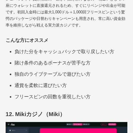
座にウォレットに直接還元されるため、すぐにリベンジや出金が可能
です。初回入金時には最大1,000ドル＋1,000回フリースピンという驚
愕のパッケージや日替わりキャンペーンも用意され、常に高い資金効
率を維持しながら戦える実力派カジノです。
こんな方にオススメ
負けた分をキャッシュバックで取り戻したい方
賭け条件のあるボーナスが苦手な方
独自のライブテーブルで遊びたい方
通貨を柔軟に選びたい方
フリースピンの回数を重視したい方
12. Mikiカジノ（Miki）