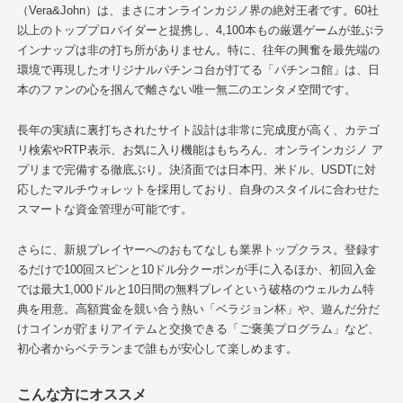
（Vera&John）は、まさにオンラインカジノ界の絶対王者です。60社
以上のトッププロバイダーと提携し、4,100本もの厳選ゲームが並ぶラ
インナップは非の打ち所がありません。特に、往年の興奮を最先端の
環境で再現したオリジナルパチンコ台が打てる「パチンコ館」は、日
本のファンの心を掴んで離さない唯一無二のエンタメ空間です。
長年の実績に裏打ちされたサイト設計は非常に完成度が高く、カテゴ
リ検索やRTP表示、お気に入り機能はもちろん、オンラインカジノ ア
プリまで完備する徹底ぶり。決済面では日本円、米ドル、USDTに対
応したマルチウォレットを採用しており、自身のスタイルに合わせた
スマートな資金管理が可能です。
さらに、新規プレイヤーへのおもてなしも業界トップクラス。登録す
るだけで100回スピンと10ドル分クーポンが手に入るほか、初回入金
では最大1,000ドルと10日間の無料プレイという破格のウェルカム特
典を用意。高額賞金を競い合う熱い「ベラジョン杯」や、遊んだ分だ
けコインが貯まりアイテムと交換できる「ご褒美プログラム」など、
初心者からベテランまで誰もが安心して楽しめます。
こんな方にオススメ