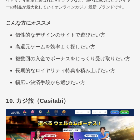
イヤリティ制度と選ばれたVIPクラブなど、遊べば遊ぶほどプレイヤ
ーの利益が最大化していくオンラインカジノ 最新 ブランドです。
こんな方にオススメ
個性的なデザインのサイトで遊びたい方
高還元ゲームを効率よく探したい方
複数回の入金でボーナスをじっくり受け取りたい方
長期的なロイヤリティ特典を積み上げたい方
幅広い決済手段から選びたい方
10. カジ旅（Casitabi）