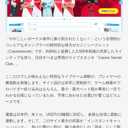
「ややこしいボーナス条件に振り回されたくない！」という合理的か
つシビアなギャンブラーの絶対的な味方がカジノシークレット
（Casinosecret）です。約60社と提携した3,500本前後の充実したライ
ンナップを誇り、注目すべきは専用のライブスタジオ「Casino Secret
Club」。
ここだけでしか味わえない特別なライブゲーム体験が、プレイヤーの
勝負勘を刺激します。サイト設計は非常に実戦的で、ゲーム検索やプ
ロバイダー絞り込みはもちろん、最小・最大ベット額が事前に一目で
わかる仕様になっているため、予算に合わせた台選びが驚くほどスム
ーズです。
通貨は日本円、米ドル、USDTの3種類に対応し、多様な決済に柔軟に
連動します。そして、このサイト最大の武器が「インスタントキャッ
シュバック」。負けた際の一部が、賭け条件なしの「現金」として即