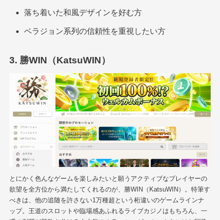
落ち着いた和風デザインを好む方
ベラジョン系列の信頼性を重視したい方
3. 勝WIN（KatsuWIN）
とにかく色んなゲームを楽しみたいと願うアクティブなプレイヤーの
欲望を全方位から満たしてくれるのが、勝WIN（KatsuWIN）。特筆す
べきは、他の追随を許さない1万種超という桁違いのゲームラインナ
ップ。王道のスロットや臨場感あふれるライブカジノはもちろん、一