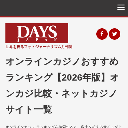
コ
ン
テ
ン
世界を視るフォトジャーナリズム月刊誌
ツ
オンラインカジノおすすめ
へ
ス
ランキング【
2026
年版】オ
キ
ッ
ンカジ比較・ネットカジノ
プ
サイト一覧
オンラインカジノ ランキングを検索すると、数十を超えるサイトが上