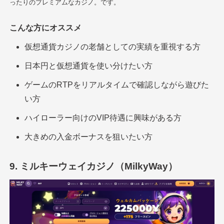
ったりのプレミアムなカジノ。です。
こんな方にオススメ
仮想通貨カジノの老舗としての実績を重視する方
日本円と仮想通貨を使い分けたい方
ゲームのRTPをリアルタイムで確認しながら遊びた
い方
ハイローラー向けのVIP待遇に興味がある方
大きめの入金ボーナスを狙いたい方
9. ミルキーウェイカジノ（MilkyWay）