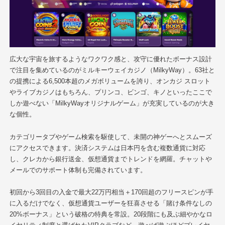
広大な宇宙を旅するようなワクワク感と、攻守に優れたボーナス設計
で注目を集めているのがミルキーウェイカジノ（MilkyWay）。63社と
の提携による6,500本超のメガボリュームを誇り、オンカジ スロット
やライブカジノはもちろん、プリンコ、ビンゴ、キノといったここで
しか遊べない「MilkyWayオリジナルゲーム」が充実しているのが大き
な個性。
カテゴリータブやゲーム検索を駆使して、未開の神ゲーへとスムーズ
にアクセスできます。決済システムは日本円を含む複数通貨に対応
し、クレカから銀行送金、仮想通貨までトレンドを網羅。チャットや
メールでのサポート体制も完備されています。
初回から3回目の入金で最大22万円相当＋170回超のフリースピンが手
に入るだけでなく、仮想通貨ユーザーを狂喜させる「賭け条件なしの
20%ボーナス」という破格の特典を常設。20段階にも及ぶ細やかなロ