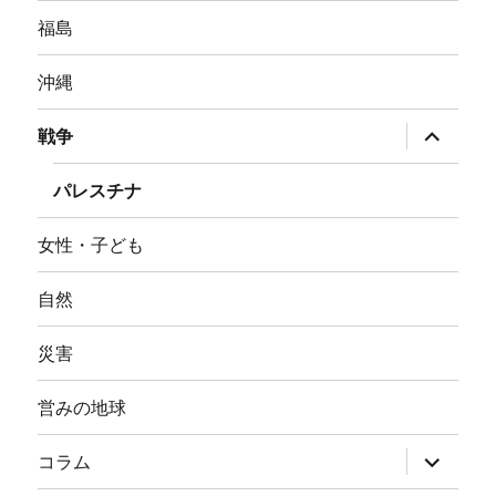
福島
沖縄
サ
戦争
ブ
メ
ニ
パレスチナ
ュ
ー
を
女性・子ども
展
開
自然
災害
営みの地球
サ
コラム
ブ
メ