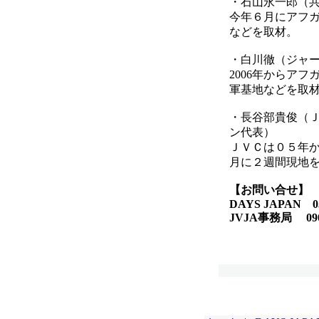
・石山永一郎（
今年６月にアフ
などを取材。
・白川徹（ジャ
2006年からア
軍基地などを取
・長谷部貴俊（
ン代表）
ＪＶＣは０５年
月に２週間現地
【お問い合せ】
DAYS JAPAN 03-
JVJA事務局 090-