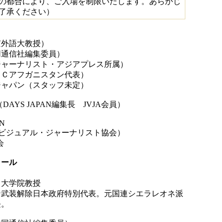
の都合により、ご入場を制限いたします。あらかじ
了承ください）
）
京外語大教授）
同通信社編集委員）
ャーナリスト・アジアプレス所属）
ＶＣアフガニスタン代表）
ジャパン（スタッフ未定）
AYS JAPAN編集長 JVJA会員）
AN
日本ビジュアル・ジャーナリスト協会）
会
ィール
 大学院教授
ン武装解除日本政府特別代表。元国連シエラレオネ派
長。