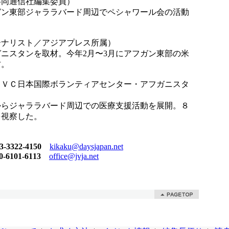
共同通信社編集委員）
ガン東部ジャララバード周辺でペシャワール会の活動
ーナリスト／アジアプレス所属）
フガニスタンを取材。今年2月〜3月にアフガン東部の米
材。
ＪＶＣ日本国際ボランティアセンター・アフガニスタ
からジャララバード周辺での医療支援活動を展開。８
を視察した。
3322-4150
kikaku@daysjapan.net
6101-6113
office@jvja.net