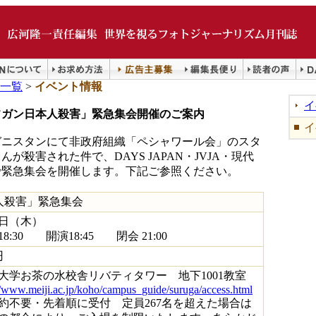
一覧
>
イベント情報
イ
フガン日本人殺害」緊急集会開催のご案内
イ
ニスタンにて非政府組織「ペシャワール会」のスタ
が殺害された件で、DAYS JAPAN・JVJA・現代
で緊急集会を開催します。下記ご参照ください。
人殺害」緊急集会
4日（木）
8:30 開演18:45 閉会 21:00
円
大学お茶の水校舎リバティタワー 地下1001教室
//www.meiji.ac.jp/koho/campus_guide/suruga/access.html
約不要・先着順に受付 定員267名を超えた場合は