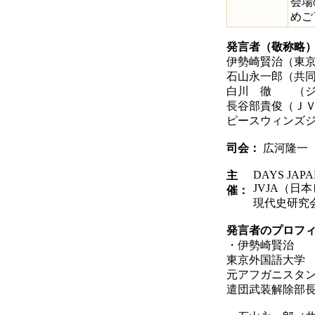
会場
めご
発言者（敬称略
伊勢崎賢治（東
石山永一郎（共
白川 徹 （ジ
長谷部貴俊（Ｊ
ピースウィンズ
司会：
広河隆一（D
DAYS JAP
主
JVJA（
催：
現代史研究
発言者のプロフ
・伊勢崎賢治
東京外国語大学
元アフガニスタ
遣団武装解除部