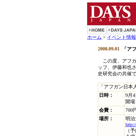
ホーム
>
イベント情報
2008.09.01
「ア
この度、アフガ
ッフ、伊藤和也さん
史研究会の共催
「アフガン日本
日時：
9月
開場1
会費：
700
場所：
明治
http:
（予