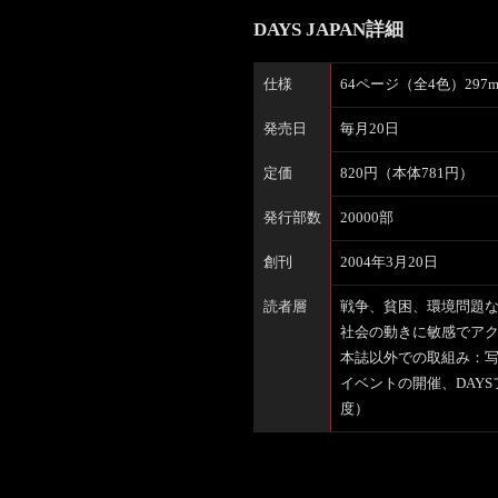
DAYS JAPAN詳細
仕様
64ページ（全4色）297m
発売日
毎月20日
定価
820円（本体781円）
発行部数
20000部
創刊
2004年3月20日
読者層
戦争、貧困、環境問題
社会の動きに敏感でア
本誌以外での取組み：写
イベントの開催、DAYS
度）