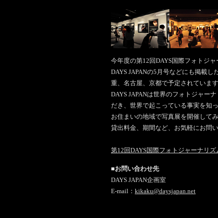
今年度の第12回DAYS国際フォト
DAYS JAPANの5月号などにも
重、名古屋、京都で予定されていま
DAYS JAPANは世界のフォトジ
だき、世界で起こっている事実を知
お住まいの地域で写真展を開催して
貸出料金、期間など、お気軽にお問
第12回DAYS国際フォトジャーナリ
■お問い合わせ先
DAYS JAPAN企画室
E-mail：
kikaku@daysjapan.net