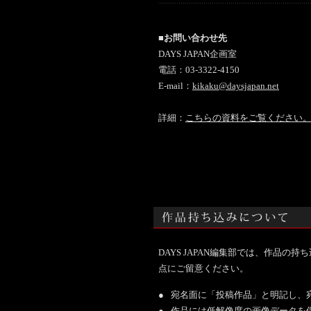
■お問い合わせ先
DAYS JAPAN企画室
電話：03-3322-4150
E-mail：
kikaku@daysjapan.net
詳細：
こちらの資料をご覧ください
DAYS JAPAN編集部では、作品
点にご留意ください。
●
宛名面に「投稿作品」と明記し、宛名