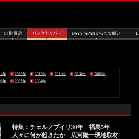
14年
2013年
2012年
2011年
2010年
2009年
06年
2005年
2004年
特集：チェルノブイリ30年 福島5年
人々に何が起きたか 広河隆一現地取材