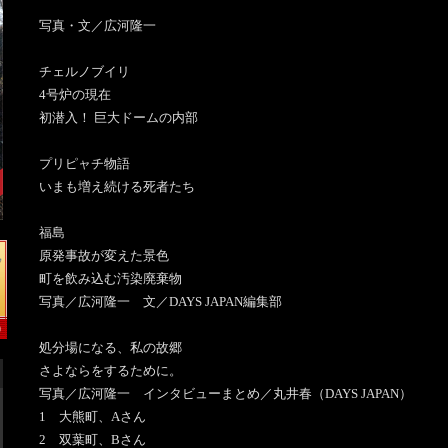
写真・文／広河隆一
チェルノブイリ
4号炉の現在
初潜入！ 巨大ドームの内部
プリピャチ物語
いまも増え続ける死者たち
福島
原発事故が変えた景色
町を飲み込む汚染廃棄物
写真／広河隆一 文／DAYS JAPAN編集部
処分場になる、私の故郷
さよならをするために。
写真／広河隆一 インタビューまとめ／丸井春（DAYS JAPAN）
1 大熊町、Aさん
2 双葉町、Bさん