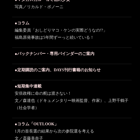
写真／リカルド・ボノーニ
●コラム
編集委員「おしどりマコ・ケンの実際どうなの!?」
福島原発事故は5年間ずーっと続いている！
●バックナンバー・専用バインダーのご案内
●定期購読のご案内、DAYS刊行書籍のお知らせ
●短期集中連載
安倍政権に命の舵は渡さない！
文／森達也（ドキュメンタリー映画監督、作家）、上野千鶴子
（社会学者）
●コラム「OUTLOOK」
1月の首長選の結果から次の参院選を考える
文／斎藤美奈子