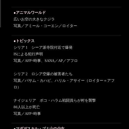
●アニマルワールド
広いお空の大きなクジラ
写真／アミール・コーエン／ロイター
●トピックス
シリア 1 シーア派寺院付近で爆発
ISによる犯行声明
写真／AFP=時事、SANA／AP／アフロ
シリア 2 ロシア空爆の被害者たち
写真／バサム・カハビ、ハリル・アサイー（ロイター＝アフ
ロ）
ナイジェリア ボコ・ハラム戦闘員らが村を襲撃
86人以上が死亡
写真／AFP=時事
●マダガスカル・ゴミ山の少女