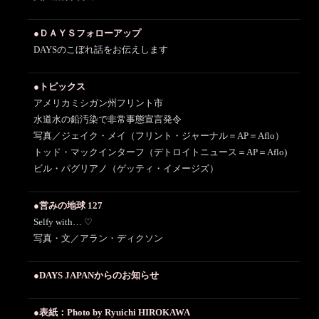
●ＤＡＹＳフォローアップ
DAYSのこぼれ話をお伝えします
●トピックス
アメリカミシガン州フリント市
水道水の鉛汚染で非常事態宣言発令
写真／ジェイク・メイ（フリント・ジャーナル＝AP＝Aflo）
トッド・マックインターフ（デトロイトニュース＝AP＝Aflo)
ビル・パグリアノ（ゲッティ・イメージズ）
●営みの地球 127
Selfy with… ♡
写真・文／アラン・ディクソン
●DAYS JAPANからのお知らせ
●表紙：Photo by Ryuichi HIROKAWA