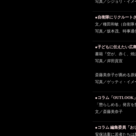
写真／シジョリ・イメ
●自衛隊にリクルート
文／種田和敏（自衛隊
写真／坂本茂、時事通
●子どもに伝えたい広
書籍『空が、赤く、焼
写真／岸田貢宣
斎藤美奈子が薦める原爆
写真／ゲッティ・イメ
●コラム「OUTLOOK
「懲らしめる」発言を
文／斎藤美奈子
●コラム 編集委員「お
安保法案に若者たちは