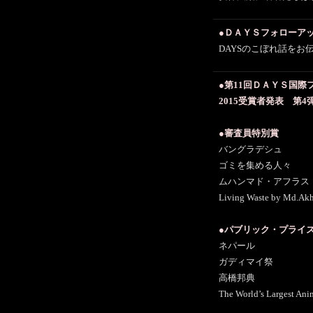
●ＤＡＹＳフォローア
DAYSのこぼれ話をお
●第11回ＤＡＹＳ国際
2015受賞者発表 第4
●審査員特別賞
バングラデシュ
ゴミを集める人々
ムハンマド・アフラス
Living Waste by Md.Akhl
●パブリック・プライ
ネパール
ガディマイ祭
高橋邦典
The World’s Largest An