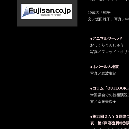
19歳の「戦争」
文／坂田雅子、写真／中
●アニマルワールド
おしくらまんじゅう
写真／フレッド・オリヴィ
●ネパール大地震
写真／岩波友紀
●コラム「OUTLOOK
米国議会での首相演説は
文／斎藤美奈子
●第11回ＤＡＹＳ国際
表 第2弾 審査員特別