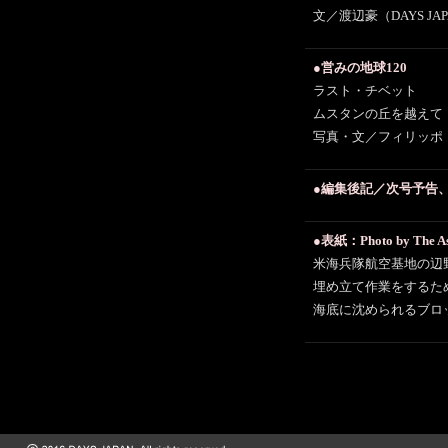
文／渡辺豪（DAYS J
●営みの地球120
ラスト・チベット
ムスタンの丘を越えて
写真・文／フィリッポ
●編集後記／次号予告
●表紙：Photo by The Asa
米海兵隊航空基地の辺
埋め立て作業をするた
海底に沈められるブロッ