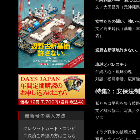
沖縄戦後70年 新たな
文／大田昌秀（元沖縄県
女性たちの闘い、強いら
文／高里鈴代（基地・軍
表）
辺野古新基地許さない。
琉球とパレスチナ
沖縄の心・琉球の魂
対談／松島泰勝、広河隆
特集2：安保法制
私たちは平和を失う岐路
文／柳沢協二、写真／ク
ジズ
クレジットカード・コンビ
イラク戦争の破壊と死
ニ決済ご希望の方はこちら
写真・文／ゲイリー・ナイ