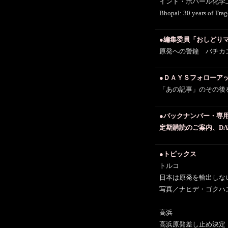
インド・ボパール化学
Bhopal: 30 years of Tra
●編集委員「おしどりマ
原発への警鐘 バチカ
●ＤＡＹＳフォローア
「あの記事」のその後
●バックナンバー・専
定期購読のご案内、DA
●トピックス
トルコ
日本は原発を輸出しな
写真／ナヒデ・ゴクハ
高浜
高浜原発差し止め決定