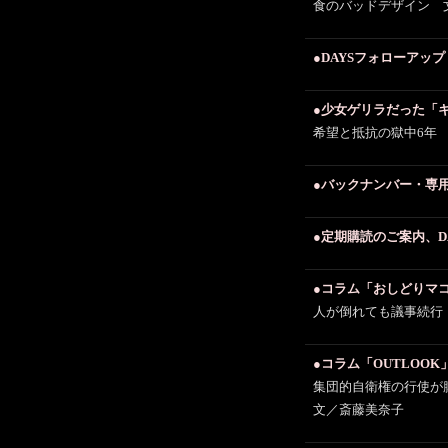
食のバッドデザイン 
●DAYSフォローアッ
●少女ゲリラだった「
希望と抵抗の獄中6年
●バックナンバー・専
●定期購読のご案内、D
●コラム「おしどりマコ
人が倒れても議事続行
●コラム「OUTLOOK
集団的自衛権の行使が
文／斎藤美奈子