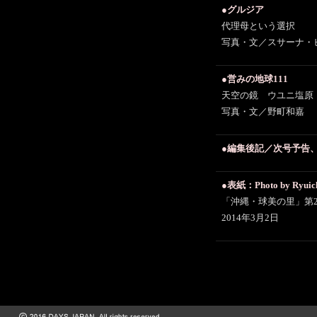
●グルジア
代理母という選択
写真・文／スサーナ・ヒロ
●営みの地球111
天空の鏡 ウユニ塩原
写真・文／野町和嘉
●編集後記／次号予告
●表紙：Photo by Ryuich
「沖縄・球美の里」第
2014年3月2日