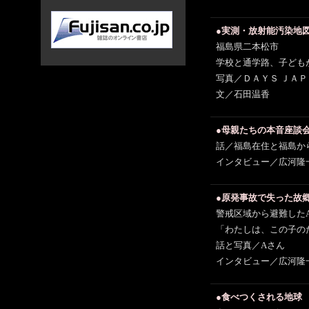
●実測・放射能汚染地
福島県二本松市
学校と通学路、子ども
写真／ＤＡＹＳ ＪＡ
文／石田温香
●母親たちの本音座談
話／福島在住と福島か
インタビュー／広河隆
●原発事故で失った故
警戒区域から避難した
「わたしは、この子の
話と写真／Aさん
インタビュー／広河隆
●食べつくされる地球