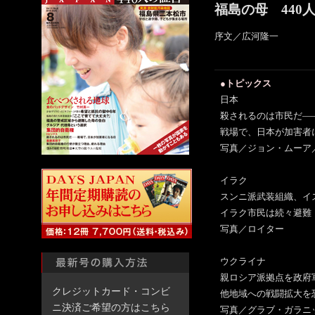
福島の母 440
序文／広河隆一
●トピックス
日本
殺されるのは市民だ―
戦場で、日本が加害者
写真／ジョン・ムーア／
イラク
スンニ派武装組織、イ
イラク市民は続々避難
写真／ロイター
ウクライナ
親ロシア派拠点を政府
クレジットカード・コンビ
他地域への戦闘拡大を
ニ決済ご希望の方はこちら
写真／グラブ・ガラニ