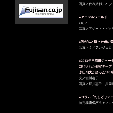
写真／代表撮影／AP
●アニマルワールド
Oh, ノ―――!
写真／アジート・ビク
●乳がんと闘った僕の
写真・文／アンジェロ
●2013年早稲田ジャ
封印された鑑定テープ
永山則夫が語った100
文／堀川惠子
写真／堀川惠子、共同
●コラム「おしどりマ
特定秘密保護法でマコ