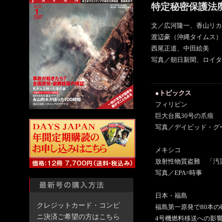
特定秘密保護法
文／広河隆一、香山リカ
渡辺豪（沖縄タイムス）
西尾正道、中田絵美
写真／朝日新聞、ロイタ
●トピックス
フィリピン
巨大台風30号の爪痕
写真／デイビッド・グ
メキシコ
放射性物質盗難 「汚
写真／EPA=時事
日本・福島
クレジットカード・コンビ
福島第一原発で80本の
ニ決済ご希望の方はこちら
4号機燃料移送への影