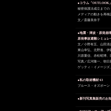
●コラム「OUTLOOK
秘密保護法成立までの
メディアの動きを再検
文／斎藤美奈子
●地震・津波・原発崩
原発事故避難シミュレ
文／小野有五、山田清
東山幸弘、北野進、伊
川原重信、赤松昭博、
写真／広河隆一、朝日
ゲッティ・イメージズ
●私の取材機材 63
ブルース・オズボーン
●新刊写真集販売のお