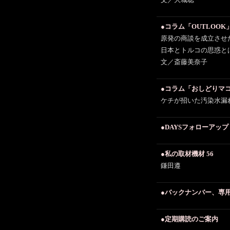
文／大城聡
●コラム「OUTLOOK
原発の商談を成立させ
日本とトルコの思惑と
文／斎藤美奈子
●コラム「おしどりマコ
ケチが招いた汚染水漏
●DAYSフォローアッ
●私の取材機材 56
鎌田遵
●バックナンバー、専
●定期購読のご案内