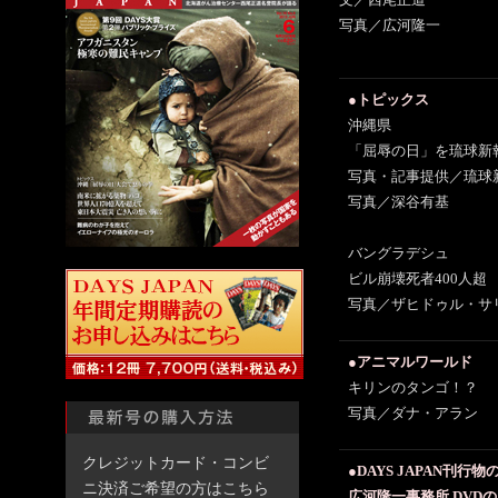
文／西尾正道
写真／広河隆一
●トピックス
沖縄県
「屈辱の日」を琉球新
写真・記事提供／琉球
写真／深谷有基
バングラデシュ
ビル崩壊死者400人超
写真／ザヒドゥル・サ
●アニマルワールド
キリンのタンゴ！？
写真／ダナ・アラン
クレジットカード・コンビ
●DAYS JAPAN刊行
ニ決済ご希望の方はこちら
広河隆一事務所 DVD