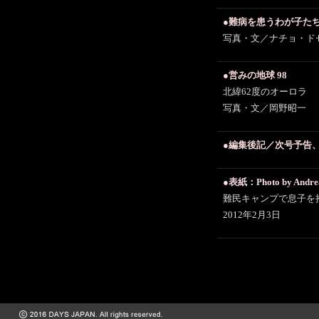
●難病を患うわが子た
写真・文／ナチョ・ド
●営みの地球 98
北緯62度のオーロラ
写真・文／岡野昭一
●編集後記／次号予告
●表紙：Photo by Andr
難民キャンプで息子を
2012年2月3日