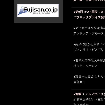
●第9回 DAYS国際フ
パブリックプライズ発
●アフガニスタン 極寒
アンドレア・ブルース
●南米に拡がる薬物「
ヴァレリオ・ビスプリ
●世界人口70億人を超
リック・ルーミス
●東日本大震災 亡き人
鹿野修三
●連載 チェルノブイリ
原発事故子ども・被災