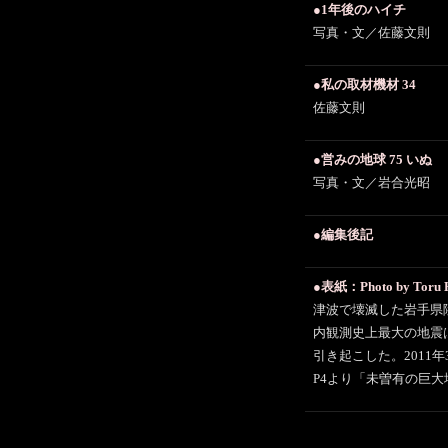
●1年後のハイチ
写真・文／佐藤文則
●私の取材機材 34
佐藤文則
●営みの地球 75 いぬ
写真・文／岩合光昭
●編集後記
●表紙：Photo by Toru 
津波で壊滅した岩手県
内観測史上最大の地震
引き起こした。2011年
P4より「未曽有の巨