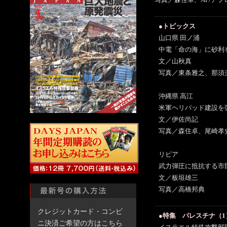
写真／森住卓、AP/アフ
●トピックス
山口県 田ノ浦
中電「命の海」に砂利
文／山秋真
写真／東条雅之、那須
沖縄県 高江
米軍ヘリパッド建設を
文／伊佐尚記
写真／森住卓、尾崎孝
リビア
武力弾圧に抵抗する市
文／板垣雄三
写真／高橋邦典
クレジットカード・コンビ
●特集 パレスチナ（1
ニ決済ご希望の方はこちら