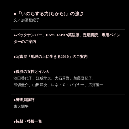
●「いのちする力(ちから)」の強さ
文／加藤登紀子
●バックナンバー、DAYS JAPAN英語版、定期購読、専用バイン
ダーのご案内
●写真展「地球の上に生きる2010」のご案内
●義肢の女性とイルカ
池田香代子、江成常夫、大石芳野、加藤登紀子、
熊切圭介、山田洋次、レネ・Ｃ・バイヤー、広河隆一
●審査員講評
東大闘争
●協賛・後援一覧