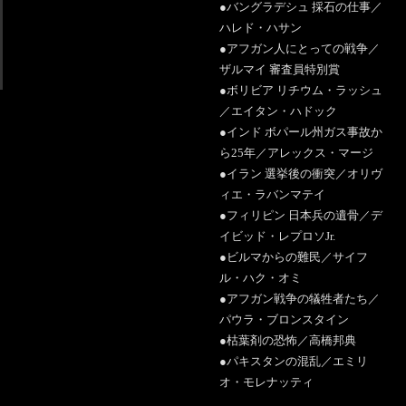
●バングラデシュ 採石の仕事／
ハレド・ハサン
●アフガン人にとっての戦争／
ザルマイ 審査員特別賞
●ボリビア リチウム・ラッシュ
／エイタン・ハドック
●インド ボパール州ガス事故か
ら25年／アレックス・マージ
●イラン 選挙後の衝突／オリヴ
ィエ・ラバンマテイ
●フィリピン 日本兵の遺骨／デ
イビッド・レプロソJr.
●ビルマからの難民／サイフ
ル・ハク・オミ
●アフガン戦争の犠牲者たち／
パウラ・ブロンスタイン
●枯葉剤の恐怖／高橋邦典
●パキスタンの混乱／エミリ
オ・モレナッティ