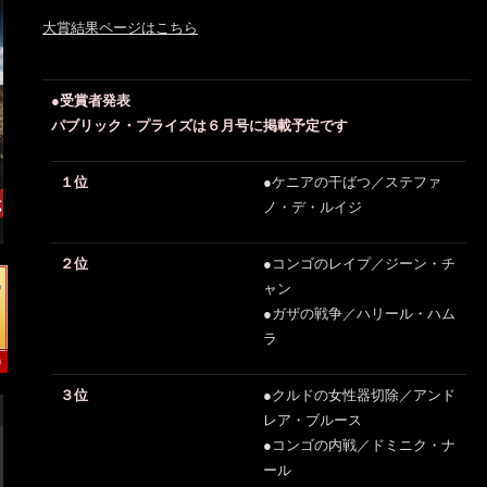
大賞結果ページはこちら
●受賞者発表
パブリック・プライズは６月号に掲載予定です
１位
●ケニアの干ばつ／ステファ
ノ・デ・ルイジ
２位
●コンゴのレイプ／ジーン・チ
ャン
●ガザの戦争／ハリール・ハム
ラ
３位
●クルドの女性器切除／アンド
レア・ブルース
●コンゴの内戦／ドミニク・ナ
ール