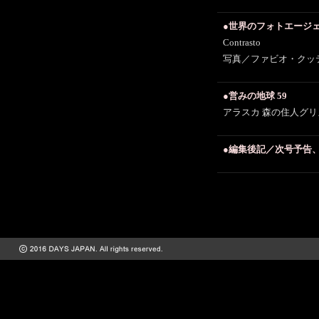
●世界のフォトエージェ
Contrasto
写真／ファビオ・クッ
●営みの地球 59
アラスカ 森の住人グ
●編集後記／次号予告