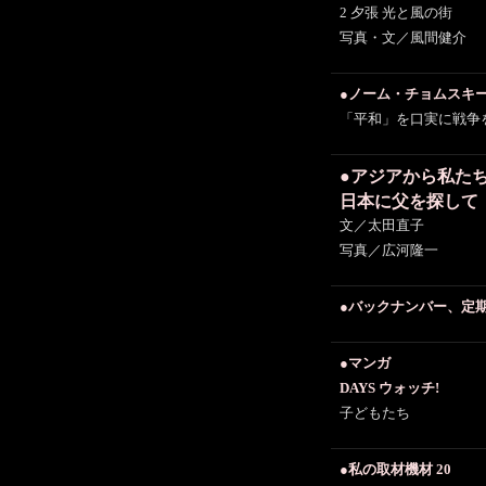
2 夕張 光と風の街
写真・文／風間健介
●ノーム・チョムスキ
「平和」を口実に戦争
●アジアから私たち
日本に父を探して
文／太田直子
写真／広河隆一
●バックナンバー、定
●マンガ
DAYS ウォッチ!
子どもたち
●私の取材機材 20