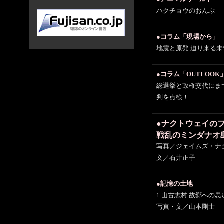
ハクチョウのおんぶ
●コラム「現場から」
地震と原発 迫り来る
●コラム「OUTLOOK
総選挙と政権交代にま
判を点検！
●ナクトウェイの
戦乱のミンダナオ
写真／ジェイムズ・ナ
文／石井正子
●記憶の土地
1 山古志村 故郷への思
写真・文／山本剛士