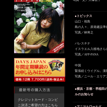
写真・文／大塚敦子
●トピックス
山口・祝島
島の人々、原発建設準
写真／林将之
パレスチナ
イスラエル入植地さら
写真／AFP-PANA
中国
緊張続くウイグル。漢
写真／ニール・エリア
●横浜・京都・早稲田
ルのお知らせ
クレジットカード・コンビ
ニ決済ご希望の方はこちら
●アニマルワールド