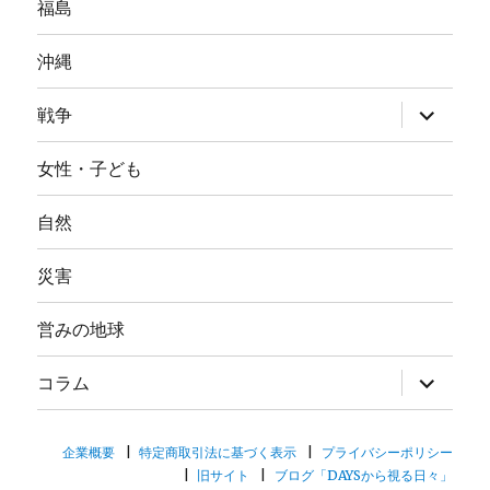
福島
沖縄
サ
戦争
ブ
メ
ニ
女性・子ども
ュ
ー
を
自然
展
開
災害
営みの地球
サ
コラム
ブ
メ
ニ
ュ
企業概要
特定商取引法に基づく表示
プライバシーポリシー
ー
旧サイト
ブログ「DAYSから視る日々」
を