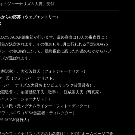
フォトジャーナリズム大賞」受付
ムからの応募（ウェブエントリー）
募
DAYS JAPAN編集部が行います。最終審査は10人の審査員によ
賞が決定されます。その後2016年3月に行われる予定のDAYS
イベントの参加者によって、最終審査に残った作品のなかからパブ
イズが選ばれます。
（翻訳家）、大石芳野氏（フォトジャーナリスト）
イヤー氏（フォトジャーナリスト、
ォトジャーナリズム大賞およびピュリッツァ賞受賞者）、
映画監督）、加藤登紀子氏（歌手）、江成常夫氏（写真家）
キャスター・ジャーナリスト）
モリス氏（元マグナムライター・フォトエディター）
ワ・ルロワ（VISA創設者・ディレクター）
S JAPAN発行人）
残ったファイナリストの方のお名前は1月下旬にホームページで発