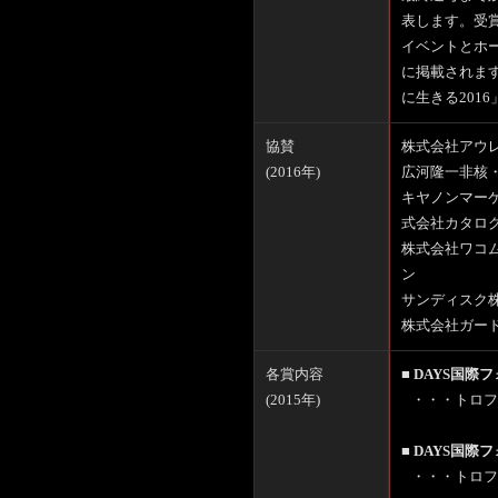
表します。受賞
イベントとホーム
に掲載されま
に生きる201
協賛
株式会社アウ
(2016年)
広河隆一非核
キヤノンマー
式会社カタロ
株式会社ワコム
ン
サンディスク
株式会社ガー
各賞内容
■ DAYS国際
(2015年)
・・・トロフ
■ DAYS国際
・・・トロフ