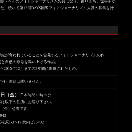
際レベルのフォトジャーナリズムの賞になり、第11回も、世界中か
た。続いて第12回DAYS国際フォトジャーナリズム大賞の募集を行
尊厳が奪われていることを告発するフォトジャーナリズムの作
間と自然の尊厳を謳い上げる作品。
から2015年12月までの2年間に撮影されたもの。
性別・国籍は問いません。
15日（金）
日本時間23時59分
募は以下の住所にお送り下さい。
5日（金）必着です。
043
原1-37-19 武内ビル402