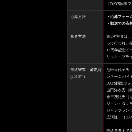
「DAYS国際
応募方法
・応募フォー
・郵送での応
審査方法
第1次審査は、
って行われ、授
12周年記念
リック・プラ
最終審査 審査員
池田香代子氏
(2016年)
レネー.C.バ
DAYS国際フ
山田洋次氏（
金平茂紀氏（
ジョン・Ｇ．
ジャンフランソ
広河隆一（DAY
最終選考まで