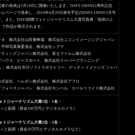
者の発表は3月10日に開催いたします、DAYS JAPAN12周年記念
ページで発表し、2016年4月20日発売予定のDAYS JAPAN 5月号
す。また。DAYS国際フォトジャーナリズム大賞写真展「地球の上
6」で作品が展示されます。
レオ、株式会社山田養蜂場、株式会社ニコンイメージングジャパン
・平和写真展委員会、株式会社シグマ
ケティングジャパン株式会社、富士フイルム株式会社
グハウス、ピースボート、株式会社スーパープランニング
 、株式会社市川ソフトラボラトリー、ゲッティ イメージズ ジャパ
株式会社、ベルボン株式会社、株式会社アフロ
ドフォースジャパン、株式会社モンベル、カールツァイス株式会社
フォトジャーナリズム大賞1位 − 1名 −
ィと副賞（賞金100万円とデジタルカメラ）
フォトジャーナリズム大賞2位 − 2名 −
ィと副賞（賞金30万円とデジタルカメラなど）