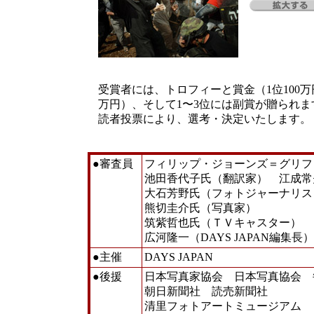
受賞者には、トロフィーと賞金（1位100万
万円）、そして1〜3位には副賞が贈られま
読者投票により、選考・決定いたします。
●審査員
フィリップ・ジョーンズ＝グリフ
池田香代子氏（翻訳家） 江成常
大石芳野氏（フォトジャーナリス
熊切圭介氏（写真家）
筑紫哲也氏（ＴＶキャスター）
広河隆一（DAYS JAPAN編集長）
●主催
DAYS JAPAN
●後援
日本写真家協会 日本写真協会
朝日新聞社 読売新聞社
清里フォトアートミュージアム