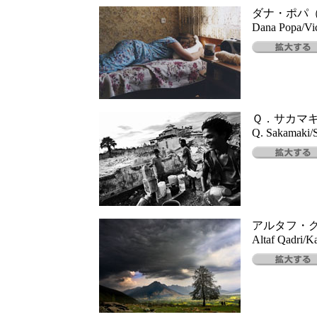
ダナ・ポパ
Dana Popa/Vic
Ｑ．サカマ
Q. Sakamaki/S
アルタフ・
Altaf Qadri/Ka