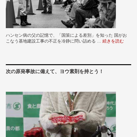
ハンセン病の父の記憶で、「国策による差別」を知った 国がお
こなう基地建設工事の不正を冷静に問い詰める …
“奥間政則さん 
続きを読む
次の原発事故に備えて、ヨウ素剤を持とう！