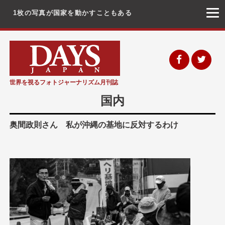
1枚の写真が国家を動かすこともある
コ
ン
テ
ン
世界を視るフォトジャーナリズム月刊誌
ツ
国内
へ
ス
奥間政則さん 私が沖縄の基地に反対するわけ
キ
ッ
プ