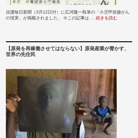
信濃毎日新聞（3月12日付）に広河隆一執筆の「小児甲状腺がん
の現実」が掲載されました。 ※この記事は …
“【3/12付 信濃毎
続きを読む
【原発を再稼働させてはならない】原発産業が脅かす、
世界の先住民