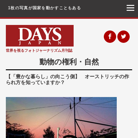
1枚の写真が国家を動かすこともある
コ
ン
テ
ン
世界を視るフォトジャーナリズム月刊誌
ツ
動物の権利・自然
へ
ス
【「豊かな暮らし」の向こう側】 オーストリッチの作
られ方を知っていますか？
キ
ッ
プ