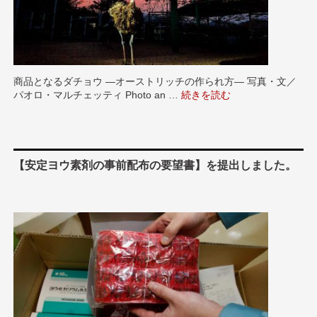
商品となるダチョウ ―オーストリッチの作られ方― 写真・文／
パオロ・マルチェッティ Photo an …
“【「豊かな暮らし」の向こう
続きを読む
【安定ヨウ素剤の事前配布の要望書】を提出しました。