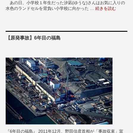
あの日、小学校１年生だった汐凪(ゆうな)さんはお気に入りの
水色のランドセルを背負い小学校に向かった …
“【福島・大熊町】 
続きを読む
【原発事故】6年目の福島
『6年目の福島』 2011年12月、野田佳彦首相が「事故収束」宣