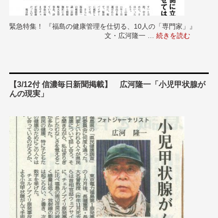
緊急特集！ 『福島の健康管理を仕切る、10人の「専門家」』
文・広河隆一 …
“緊急特集！【保存
続きを読む
【3/12付 信濃毎日新聞掲載】 広河隆一「小児甲状腺が
んの現実」