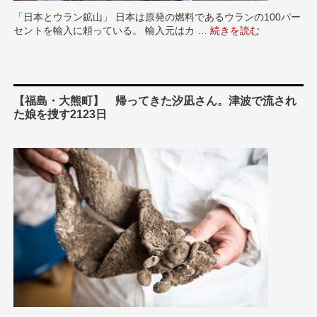
「日本とウラン鉱山」 日本は原発の燃料であるウランの100パー
セントを輸入に頼っている。 輸入元はカ …
“【原発を再稼働させて
続きを読む
【福島・大熊町】 帰ってきた汐凪さん。津波で流され
た娘を捜す2123日