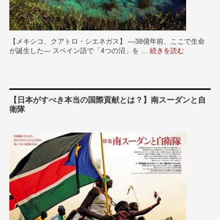
【メキシコ、クアトロ・シエネガス】 ―38億年前、ここで生命
が誕生した― スペイン語で「4つの沼」を …
“【地球からの悲鳴】消
続きを読む
【日本がすべき本当の国際貢献とは？】南スーダンと自
衛隊