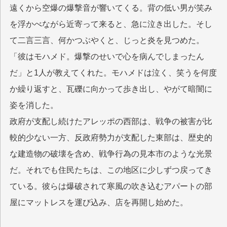
遠くから空爆の爆撃音が響いてくる。背の低い男が笑み
を浮かべながら近寄って来ると、急に泣き出した。そし
て二言三言、何かつぶやくと、じっと炎を見つめた。
「彼はモハメド。爆撃のせいで心を病んでしまったん
だ」と1人が教えてくれた。モハメドは泣く、笑うを何度
か繰り返すと、瓦礫に向かって歩き出し、やがて暗闇に
姿を消した。
政府が支配し続けたアレッポの西部は、戦争の被害が比
較的少ない一方、反政府勢力が支配した東部は、歴史的
な建造物の破壊を含め、戦争行為の見本市のような光景
だ。それでも住民たちは、この地区に少しずつ戻ってき
ている。彼らは爆破されて寒風の吹き込むアパートの部
屋にマットレスを運び込み、店を再開し始めた。