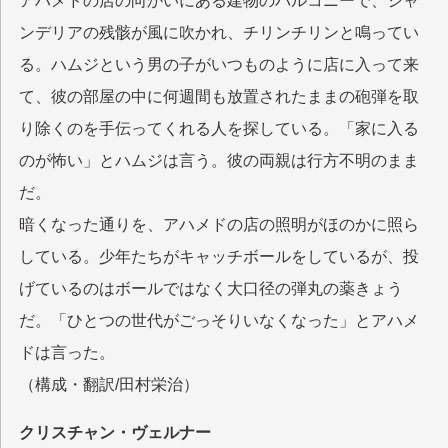
アハメドの店の向かいにある建物のバルコニーで、シャ
ンデリアの残骸が風に吹かれ、チリンチリンと鳴ってい
る。ハムジという男の子がいつものように店に入って来
て、彼の部屋の中に何週間も放置されたままの砲弾を取
り除くのを手伝ってくれる人を探している。「家に入る
のが怖い」とハムジは言う。彼の両親は行方不明のまま
だ。
暗くなった通りを、アハメドの店の照明がほのかに照ら
している。少年たちがキャッチボールをしているが、投
げているのはボールではなく大口径の弾丸の薬きょう
だ。「ひとつの世代がごっそりいなくなった」とアハメ
ドは言った。
（構成・翻訳/田村栄治）
クリスチャン・ヴェルナー