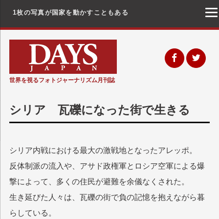
1枚の写真が国家を動かすこともある
コ
ン
テ
ン
世界を視るフォトジャーナリズム月刊誌
ツ
へ
シリア 瓦礫になった街で生きる
ス
キ
ッ
シリア内戦における最大の激戦地となったアレッポ。
プ
反体制派の流入や、アサド政権軍とロシア空軍による爆
撃によって、多くの住民が避難を余儀なくされた。
生き延びた人々は、瓦礫の街で負の記憶を抱えながら暮
らしている。