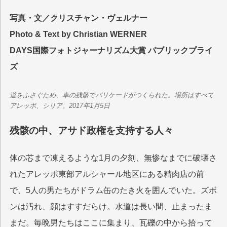
写真・文／クリスチャン・ヴェルナー
Photo & Text by Christian WERNER
DAYS国際フォトジャーナリズム大賞 パブリックプライ
ズ
道をふさぐため、車の残骸でバリケードがつくられた。場所はすべて
アレッポ、シリア。2017年1月5日
残骸の中、アサド政権を支持する人々
体の芯まで凍えるような1月の夕刻、無惨なまでに破壊さ
れたアレッポ東部アルシャール地区にある精肉店の前
で、5人の男たちがドラム缶のたき火を囲んでいた。ズボ
ンは汚れ、顔はすすだらけ。水道は長い間、止まったま
まだ。毎晩男たちはここに集まり、瓦礫の中から拾って