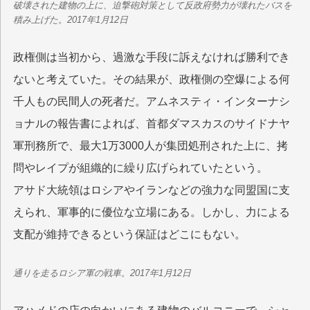
破壊された建物の上に、迫撃砲対策として反政府勢力が壊れたバスを
積み上げた。2017年1月12日
政権側は当初から、過激な手段に訴えなければ勝利でき
ないと考えていた。その結果が、政権側の空爆による何
千人もの民間人の死者だ。アムネスティ・インターナシ
ョナルの報告書によれば、首都ダマスカスのサイドナヤ
軍刑務所で、最大1万3000人が集団処刑された上に、拷
問やレイプが組織的に繰り広げられていたという。
アサド大統領はロシアやイランなどの強力な同盟国に支
えられ、軍事的に優位な立場にある。しかし、力による
支配が維持できるという保証はどこにもない。
通りを走るロシア軍の戦車。2017年1月12日