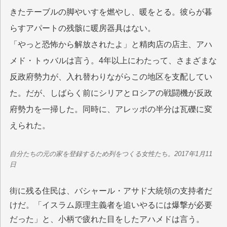
きたテーブルの脚やいすを燃やし、暖をとる。彼らが暮
らすアパートの残骸に暖房器具はない。
「やっと恐怖から解放されたよ」と精肉店の店主、アハ
メド・トゥバルは言う。4年以上にわたって、さまざまな
反政府勢力が、入れ替わりながらこの地区を支配してい
た。だが、しばらく前にシリアとロシアの戦闘機が反政
府勢力を一掃した。同時に、アレッポの半分は瓦礫に変
えられた。
自分たちの元の家を登録するため列をつくる女性たち。2017年1月11
日
街に残る住民は、バシャール・アサド大統領の支持者だ
けだ。「イスラム原理主義者を追いやるには爆撃が必要
だった」と、小柄で疲れた目をしたアハメドは言う。