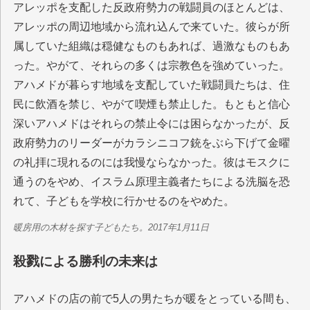
アレッポを支配した反政府勢力の戦闘員のほとんどは、
アレッポの周辺地域から流れ込んで来ていた。彼らが所
属していた組織は穏健なものもあれば、過激なものもあ
った。やがて、それらの多くは宗教色を強めていった。
アハメドが暮らす地域を支配していた戦闘員たちは、住
民に飲酒を禁じ、やがて喫煙も禁止した。もともと信心
深いアハメドはそれらの禁止令には困らなかったが、反
政府勢力のリーダーがカラシニコフ銃をぶら下げて金曜
の礼拝に現れるのには我慢ならなかった。彼はモスクに
通うのをやめ、イスラム原理主義者たちによる洗脳を恐
れて、子どもを学校に行かせるのをやめた。
暖房用の木材を探す子どもたち。2017年1月11日
殺戮による勝利の未来は
アハメドの店の前で5人の男たちが暖をとっている間も、