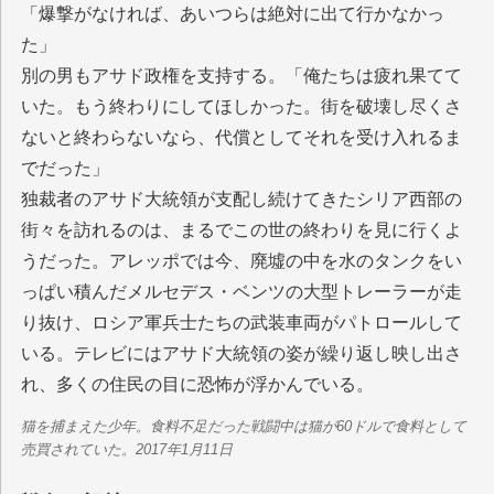
「爆撃がなければ、あいつらは絶対に出て行かなかっ
た」
別の男もアサド政権を支持する。「俺たちは疲れ果てて
いた。もう終わりにしてほしかった。街を破壊し尽くさ
ないと終わらないなら、代償としてそれを受け入れるま
でだった」
独裁者のアサド大統領が支配し続けてきたシリア西部の
街々を訪れるのは、まるでこの世の終わりを見に行くよ
うだった。アレッポでは今、廃墟の中を水のタンクをい
っぱい積んだメルセデス・ベンツの大型トレーラーが走
り抜け、ロシア軍兵士たちの武装車両がパトロールして
いる。テレビにはアサド大統領の姿が繰り返し映し出さ
れ、多くの住民の目に恐怖が浮かんでいる。
猫を捕まえた少年。食料不足だった戦闘中は猫が60ドルで食料として
売買されていた。2017年1月11日