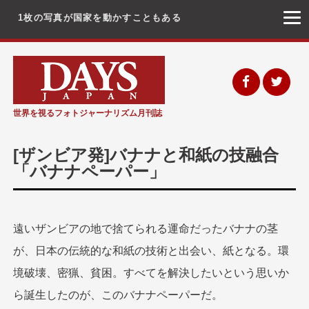
1枚の写真が国家を動かすこともある
コ
ン
テ
ン
世界を視るフォトジャーナリズム月刊誌
ツ
へ
[ザンビア発]バナナと和紙の技融合
ス
「バナナペーパー」
キ
ッ
プ
遠いザンビアの地で捨てられる運命だったバナナの茎
が、日本の伝統的な和紙の技術と出会い、紙となる。環
境破壊、密猟、貧困。すべてを解決したいという思いか
ら誕生したのが、このバナナペーパーだ。