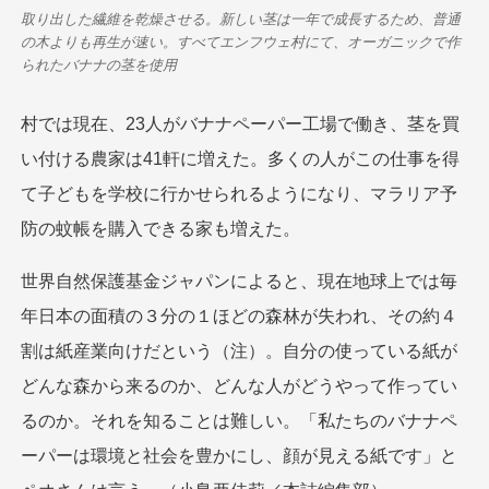
取り出した繊維を乾燥させる。新しい茎は一年で成長するため、普通
の木よりも再生が速い。すべてエンフウェ村にて、オーガニックで作
られたバナナの茎を使用
村では現在、23人がバナナペーパー工場で働き、茎を買
い付ける農家は41軒に増えた。多くの人がこの仕事を得
て子どもを学校に行かせられるようになり、マラリア予
防の蚊帳を購入できる家も増えた。
世界自然保護基金ジャパンによると、現在地球上では毎
年日本の面積の３分の１ほどの森林が失われ、その約４
割は紙産業向けだという（注）。自分の使っている紙が
どんな森から来るのか、どんな人がどうやって作ってい
るのか。それを知ることは難しい。「私たちのバナナペ
ーパーは環境と社会を豊かにし、顔が見える紙です」と