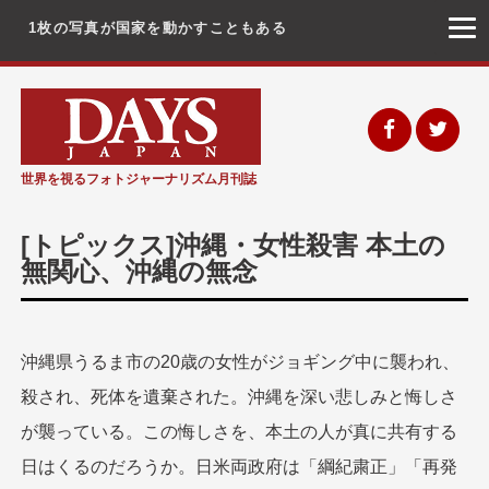
1枚の写真が国家を動かすこともある
コ
ン
テ
ン
世界を視るフォトジャーナリズム月刊誌
ツ
へ
[トピックス]沖縄・女性殺害 本土の
ス
無関心、沖縄の無念
キ
ッ
プ
沖縄県うるま市の20歳の女性がジョギング中に襲われ、
殺され、死体を遺棄された。沖縄を深い悲しみと悔しさ
が襲っている。この悔しさを、本土の人が真に共有する
日はくるのだろうか。日米両政府は「綱紀粛正」「再発