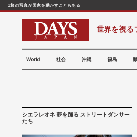
1枚の写真が国家を動かすこともある
コ
ン
世界を視る
テ
ン
ツ
へ
World
社会
沖縄
福島
ス
キ
ッ
プ
シエラレオネ 夢を踊る ストリートダンサー
たち