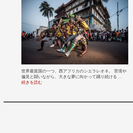
世界最貧国の一つ、西アフリカのシエラレオネ。 苦境や
偏見と闘いながら、大きな夢に向かって踊り続ける …
“シエラレオネ 夢を踊る ストリートダンサーたち” の
続きを読む