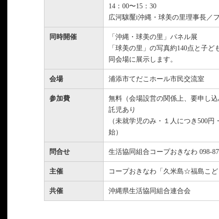
14：00〜15：30
広河驤黶i沖縄・球美の里理事長／
同時開催
「沖縄・球美の里」パネル展
「球美の里」の写真約140点と子ど
同会場に展示します。
会場
浦添市てだこホール市民交流室
参加費
無料（会場設営の関係上、要申し込
託児あり
（未就学児のみ・１人につき500円・
始）
問合せ
生活協同組合コープおきなわ 098-879-
主催
コープおきなわ「久米島☆福島こど
共催
沖縄県生活協同組合連合会