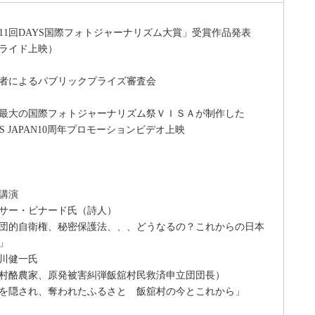
11回DAYS国際フォトジャーナリズム大賞」受賞作品発表
ライド上映）
者によるパブリックプライズ審査会
最大の国際フォトジャーナリズム祭ＶＩＳＡが制作した
S JAPAN10周年プロモーションビデオ上映
講演
サー・ビナード氏（詩人）
的自衛権、秘密保護法、、、どうなるの？これからの日本
）」
川健一氏
村酪農家、原発被害糾弾飯舘村民救済申立団団長）
を隠され、奪われたふるさと 飯舘村の今とこれから」