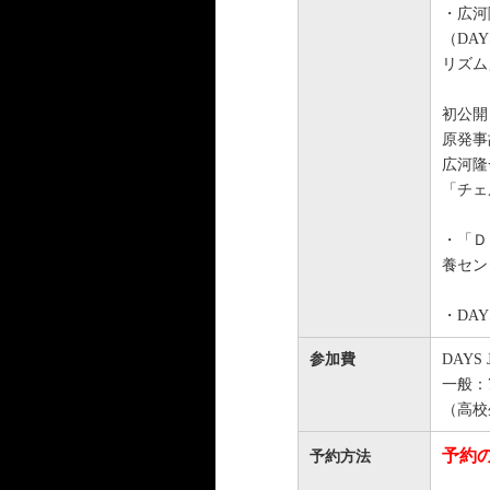
・広河
（DA
リズム
初公開
原発事
広河隆
「チェ
・「Ｄ
養セン
・DA
参加費
DAYS
一般：7
（高校
予約
予約方法