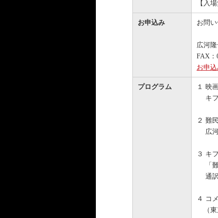
【入場
お申込み
お問い
広河隆
FAX：0
お申込
プログラム
１ 映
キファ
２ 難
広河隆
３ キ
「難
通訳
４ コ
（東京