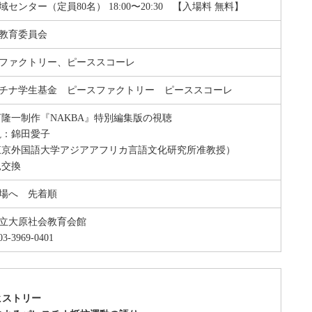
センター（定員80名） 18:00〜20:30 【入場料 無料】
教育委員会
ファクトリー、ピーススコーレ
チナ学生基金 ピースファクトリー ピーススコーレ
河隆一制作『NAKBA』特別編集版の視聴
説：錦田愛子
京外国語大学アジアアフリカ言語文化研究所准教授）
見交換
場へ 先着順
立大原社会教育会館
3-3969-0401
ヒストリー