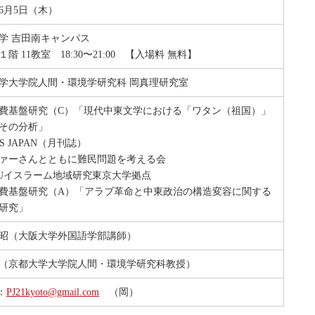
年6月5日（木）
学 吉田南キャンパス
階 11教室 18:30〜21:00 【入場料 無料】
学大学院人間・環境学研究科 岡真理研究室
費基盤研究（C）「現代中東文学における「ワタン（祖国）」
その分析」
S JAPAN（月刊誌）
ァーさんとともに難民問題を考える会
HUイスラーム地域研究東京大学拠点
費基盤研究（A）「アラブ革命と中東政治の構造変容に関する
研究」
昭（大阪大学外国語学部講師）
（京都大学大学院人間・環境学研究科教授）
l：
PJ21kyoto@gmail.com
（岡）