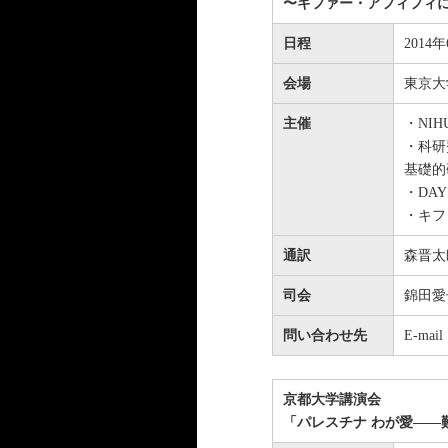
〜キファー・アフィフィ
日程
2014
会場
東京大
主催
・NI
・科研
基礎的
・DAY
・キフ
通訳
森晋太
司会
錦田愛
問い合わせ先
E-mai
京都大学講演会
「パレスチナ わが愛――