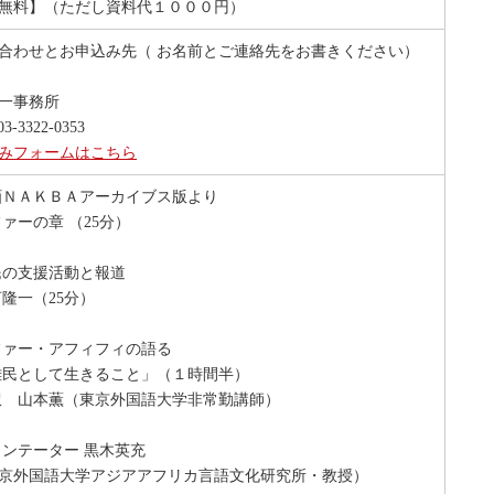
無料】（ただし資料代１０００円）
合わせとお申込み先（ お名前とご連絡先をお書きください）
一事務所
3-3322-0353
みフォームはこちら
画ＮＡＫＢＡアーカイブス版より
ーの章 （25分）
民の支援活動と報道
一（25分）
ファー・アフィフィの語る
民として生きること」（１時間半）
 山本薫（東京外国語大学非常勤講師）
メンテーター 黒木英充
外国語大学アジアアフリカ言語文化研究所・教授）