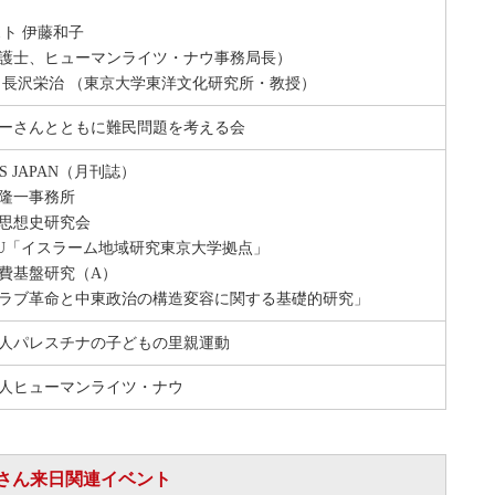
スト 伊藤和子
士、ヒューマンライツ・ナウ事務局長）
長沢栄治 （東京大学東洋文化研究所・教授）
ーさんとともに難民問題を考える会
S JAPAN（月刊誌）
隆一事務所
思想史研究会
HU「イスラーム地域研究東京大学拠点」
費基盤研究（A）
ブ革命と中東政治の構造変容に関する基礎的研究」
法人パレスチナの子どもの里親運動
法人ヒューマンライツ・ナウ
さん来日関連イベント