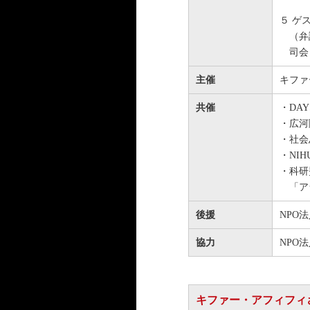
５ ゲ
（弁護
司会 
主催
キファ
共催
・DAY
・広河
・社会
・NI
・科研
「アラ
後援
NPO
協力
NPO
キファー・アフィフィ