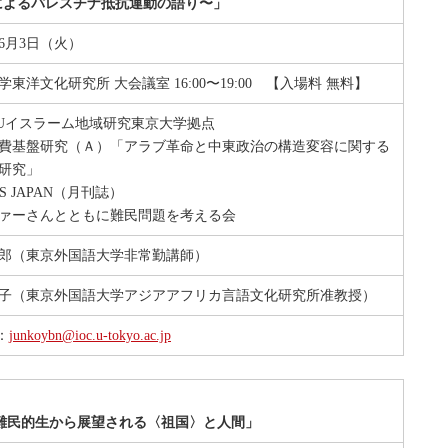
によるパレスチナ抵抗運動の語り〜」
年6月3日（火）
学東洋文化研究所 大会議室 16:00〜19:00 【入場料 無料】
HUイスラーム地域研究東京大学拠点
費基盤研究（Ａ）「アラブ革命と中東政治の構造変容に関する
研究」
S JAPAN（月刊誌）
ァーさんとともに難民問題を考える会
郎（東京外国語大学非常勤講師）
子（東京外国語大学アジアアフリカ言語文化研究所准教授）
l：
junkoybn@ioc.u-tokyo.ac.jp
難民的生から展望される〈祖国〉と人間」