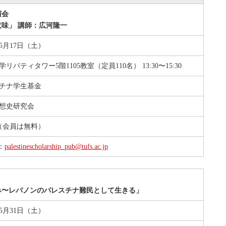
演会
味」 講師：広河隆一
年5月17日（土）
リバティタワー5階1105教室（定員110名） 13:30〜15:30
チナ学生基金
想史研究会
円（会員は無料）
l：
palestinescholarship_pub@tufs.ac.jp
み〜レバノンのパレスチナ難民として生きる」
年5月31日（土）