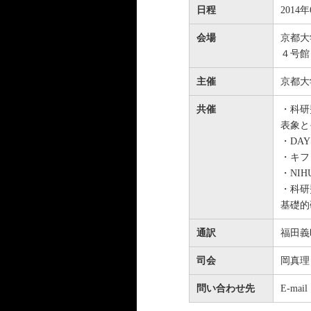
日程
2014
会場
京都大
４号館１
主催
京都大
共催
・科研
表象と
・DAY
・キフ
・NI
・科研
基礎的
通訳
福田義
司会
岡真理
問い合わせ先
E-mai