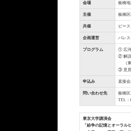
会場
板橋地域
主催
板橋区
共催
ピース
企画運営
パレス
プログラム
① 広
② 解
（東
③ 意
申込み
直接会
問い合わせ先
板橋区
TEL：0
東京大学講演会
「紛争の記憶とオーラル