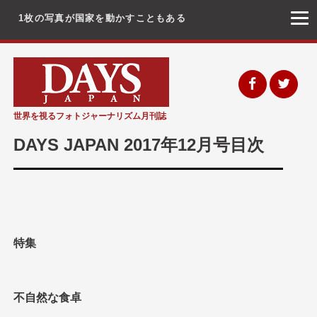
1枚の写真が国家を動かすこともある
コ
ン
テ
ン
世界を視るフォトジャーナリズム月刊誌
ツ
DAYS JAPAN 2017年12月号目次
へ
ス
キ
ッ
プ
特集
不自然な食卓