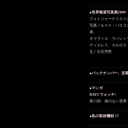
●世界報道写真展2009
フォトジャーナリスト
写真／ルイス・バスコ
港、
オリヴィエ・ラバン＝
ティエレス、カルロス
文／大石芳野
●バックナンバー、定
●マンガ
DAYS ウォッチ!
第15回 核のない世界
●私の取材機材 17