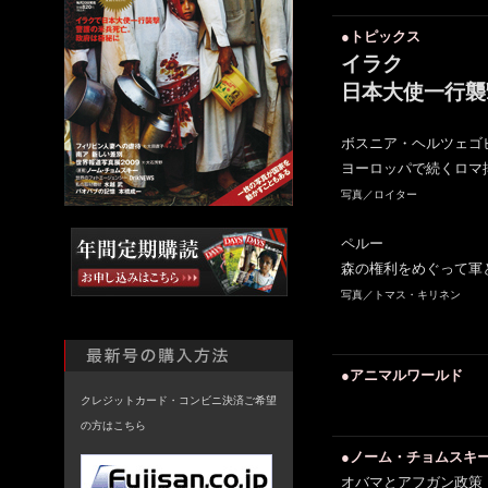
●トピックス
イラク
日本大使一行襲
ボスニア・ヘルツェゴ
ヨーロッパで続くロマ
写真／ロイター
ペルー
森の権利をめぐって軍
写真／トマス・キリネン
●アニマルワールド
クレジットカード・コンビニ決済ご希望
の方はこちら
●ノーム・チョムスキ
オバマとアフガン政策