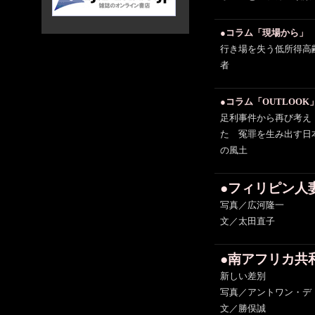
●コラム「現場から」
行き場を失う低所得高
者
●コラム「OUTLOOK
足利事件から再び考え
た 冤罪を生み出す日
の風土
●フィリピン人
写真／広河隆一
文／太田直子
●南アフリカ共
新しい差別
写真／アントワン・デ
文／勝俣誠