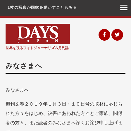
1枚の写真が国家を動かすこともある
コ
ン
テ
ン
世界を視るフォトジャーナリズム月刊誌
ツ
へ
みなさまへ
ス
キ
ッ
みなさまへ
プ
週刊文春２０１９年１月３日・１０日号の取材に応じら
れた方々をはじめ、被害にあわれた方々とご家族、関係
者の方々、また読者のみなさまへ深くお詫び申し上げま