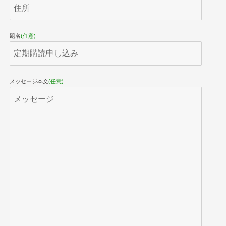
題名
(任意)
メッセージ本文
(任意)