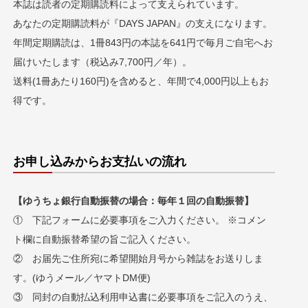
本誌は読者の定期購読料によって支えられています。
あなたの定期購読料が『DAYS JAPAN』の支えになります。
年間定期購読は、1冊843円の本誌を641円で毎月ご自宅へお
届けいたします（税込み7,700円／年）。
送料(1冊あたり160円)を含めると、年間で4,000円以上もお
得です。
お申し込みからお支払い
の流れ
【ゆうちょ銀行自動振替の場合：毎年１回の自動振替】
① 下記フォームに必要事項をご入力ください。 ※コメン
ト欄に自動振替希望の旨ご記入ください。
② お届先ご住所宛に希望開始月号から雑誌をお送りしま
す。(ゆうメール／ヤマトDM便)
③ 同封の自動払込利用申込書に必要事項をご記入のうえ、