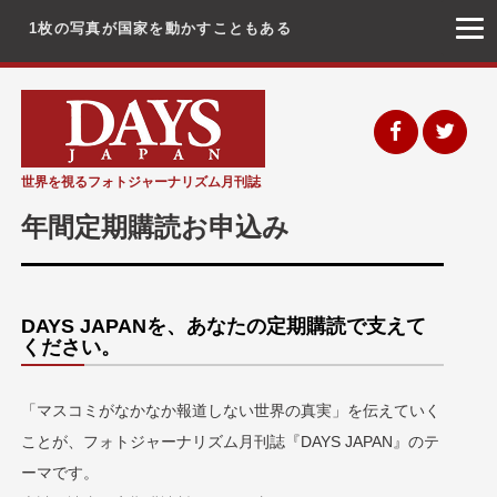
1枚の写真が国家を動かすこともある
コ
ン
テ
ン
世界を視るフォトジャーナリズム月刊誌
ツ
年間定期購読お申込み
へ
ス
キ
DAYS JAPANを、あなたの定期購読で支えて
ッ
ください。
プ
「マスコミがなかなか報道しない世界の真実」を伝えていく
ことが、フォトジャーナリズム月刊誌『DAYS JAPAN』のテ
ーマです。