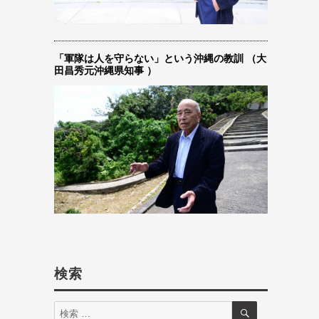
「軍隊は人を守らない」という沖縄の教訓 （大
田昌秀元沖縄県知事 ）
検索
検
検
索