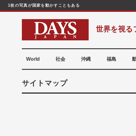
1枚の写真が国家を動かすこともある
コ
ン
世界を視る
テ
ン
ツ
へ
World
社会
沖縄
福島
ス
キ
サイトマップ
ッ
プ