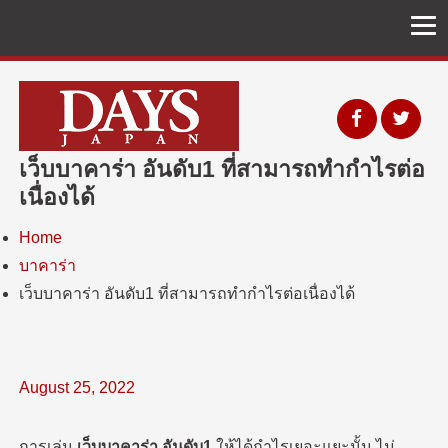
コ
ン
テ
ン
เว็บบาคาร่า อันดับ1 ที่สามารถทำกำไรต่อ
ツ
เนื่องได้
へ
Home
ス
บาคาร่า
キ
เว็บบาคาร่า อันดับ1 ที่สามารถทำกำไรต่อเนื่องได้
ッ
プ
Posted
August 25, 2022
on
การเล่น
เว็บบาคาร่า อันดับ1
ให้ได้กำไรเยอะแยะนั้น ไม่