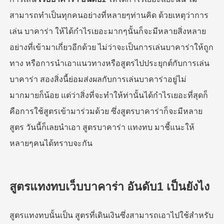
สามารถทำเป็นทุกคนอย่างที่หลายๆท่านคิด ด้วยเหตุว่าการ
เล่น บาคาร่า ให้ได้กำไรเยอะมากๆนั้นก็จะมีหลายสิ่งหลาย
อย่างที่เข้ามาเกี่ยวอีกด้วย ไม่ว่าจะเป็นการเล่นบาคาร่าให้ถูก
ทาง หรือการนำเอาแนวทางหรือสูตรไปประยุกต์กับการเล่น
บาคาร่า สองสิ่งนี้ย่อมส่งผลกับการเล่นบาคาร่าอยู่ไม่
มากมายก็น้อย แต่ว่าสิ่งที่จะทำให้ท่านั้นได้กำไรเยอะที่สุดก็
คือการใช้สูตรเข้ามาร่วมด้วย ซึ่งสูตรบาคาร่าก็จะมีหลาย
สูตร วันนี้ก็เลยนำเอา สูตรบาคาร่า แทงทบ มาชี้แนะให้
หลายๆคนได้ทราบจะกัน
สูตรแทงทบเว็บบาคาร่า อันดับ1 เป็นยังไง
สูตรแทงทบนั้นเป็น สูตรที่เดินเงินซึ่งสามารถเอาไปใช้สำหรับ