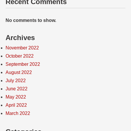
Recent Comments
No comments to show.
Archives
November 2022
October 2022
September 2022
August 2022
July 2022
June 2022
May 2022
April 2022
March 2022