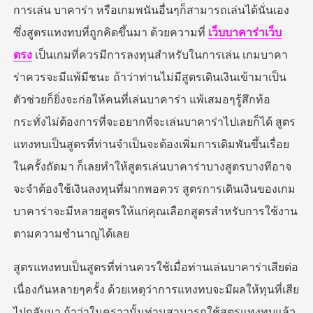
การเล่น บาคาร่า หรือเกมพนันอื่นๆก็สามารถเล่นได้นั่นเอง
ซึ่งสูตรแทงทบที่ถูกคิดขึ้นมา ด้วยความที่
เว็บบาคาร่าเว็บ
ตรง
เป็นเกมที่ควรมีการลงทุนสำหรับในการเล่น เกมบาคา
ร่าควรจะมีแพ้มีชนะ ถ้าว่าท่านไม่มีสูตรเดินเงินเข้ามาเป็น
ตัวช่วยก็ยิ่งจะก่อให้คนที่เล่นบาคาร่า แพ้เสมอๆรู้สึกท้อ
กระทั่งไม่ต้องการที่จะอยากที่จะเล่นบาคาร่าไปเลยก็ได้ สูตร
แทงทบเป็นสูตรที่ท่านจำเป็นจะต้องเพิ่มการเดิมพันขึ้นเรื่อย
ในครั้งถัดมา ก็เลยทำให้สูตรเล่นบาคาร่าบางสูตรบางทีอาจ
จะจำต้องใช้เงินลงทุนที่มากพอควร สูตรการเดินเงินของเกม
บาคาร่าจะมีหลายสูตรให้แก่คุณเลือกสูตรสำหรับการใช้งาน
ตามความชำนาญได้เลย
สูตรแทงทบเป็นสูตรที่ท่านควรใช้เมื่อท่านเล่นบาคาร่าเสียต่อ
เนื่องกันหลายๆครั้ง ด้วยเหตุว่าการแทงทบจะมีผลให้ทุนที่เสีย
ไปกลับมา ถ้าว่าในคราวนั้นท่านสามารถใช้สูตรแทงทบแล้ว