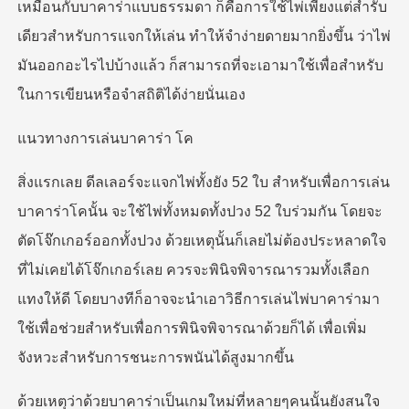
เหมือนกับบาคาร่าแบบธรรมดา ก็คือการใช้ไพ่เพียงแต่สำรับ
เดียวสำหรับการแจกให้เล่น ทำให้จำง่ายดายมากยิ่งขึ้น ว่าไพ่
มันออกอะไรไปบ้างแล้ว ก็สามารถที่จะเอามาใช้เพื่อสำหรับ
ในการเขียนหรือจำสถิติได้ง่ายนั่นเอง
แนวทางการเล่นบาคาร่า โค
สิ่งแรกเลย ดีลเลอร์จะแจกไพ่ทั้งยัง 52 ใบ สำหรับเพื่อการเล่น
บาคาร่าโคนั้น จะใช้ไพ่ทั้งหมดทั้งปวง 52 ใบร่วมกัน โดยจะ
ตัดโจ๊กเกอร์ออกทั้งปวง ด้วยเหตุนั้นก็เลยไม่ต้องประหลาดใจ
ที่ไม่เคยได้โจ๊กเกอร์เลย ควรจะพินิจพิจารณารวมทั้งเลือก
แทงให้ดี โดยบางทีก็อาจจะนำเอาวิธีการเล่นไพ่บาคาร่ามา
ใช้เพื่อช่วยสำหรับเพื่อการพินิจพิจารณาด้วยก็ได้ เพื่อเพิ่ม
จังหวะสำหรับการชนะการพนันได้สูงมากขึ้น
ด้วยเหตุว่าด้วยบาคาร่าเป็นเกมใหม่ที่หลายๆคนนั้นยังสนใจ