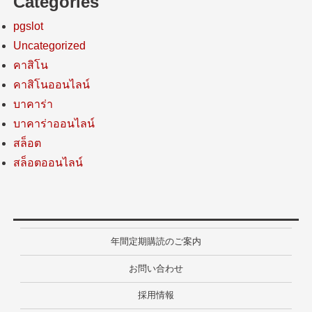
Categories
pgslot
Uncategorized
คาสิโน
คาสิโนออนไลน์
บาคาร่า
บาคาร่าออนไลน์
สล็อต
สล็อตออนไลน์
年間定期購読のご案内
お問い合わせ
採用情報