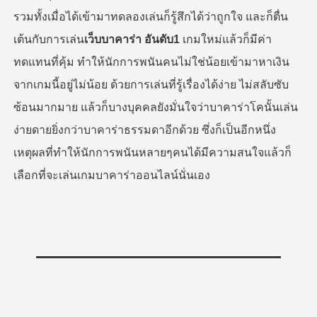
รวมทั้งเมื่อได้เข้ามาทดลองเล่นก็รู้สึกได้ว่าถูกใจ และก็ตื่น
เต้นกับการเล่น
เว็บบาคาร่า อันดับ1
เกมใหม่แล้วก็มีค่า
ทดแทนที่คุ้ม ทำให้นักการพนันคนไม่ใช่น้อยเข้ามาหาเงิน
จากเกมนี้อยู่ไม่น้อย ด้วยการเล่นที่รู้เรื่องได้ง่าย ไม่สลับซับ
ซ้อนมากมาย แล้วก็บางบุคคลยังมั่นใจว่าบาคาร่าโคนั้นเล่น
ง่ายดายยิ่งกว่าบาคาร่าธรรมดาอีกด้วย ซึ่งก็เป็นอีกหนึ่ง
เหตุผลที่ทำให้นักการพนันหลายๆคนได้มีความสนใจแล้วก็
เลือกที่จะเล่นเกมบาคาร่าออนไลน์นั่นเอง
Post
navigation