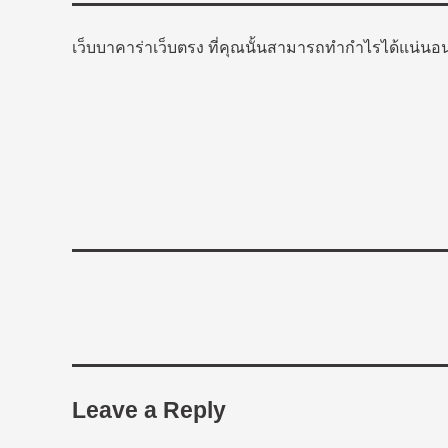
เว็บบาคาร่าเว็บตรง ที่คุณนั้นสามารถทำกำไรได้แน่นอ
Leave a Reply