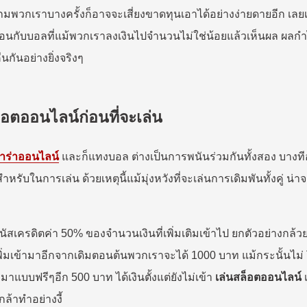
มพวกเราบางครั้งก็อาจจะเสี่ยงขาดทุนเอาได้อย่างง่ายดายอีก เล
ือนกับบอลที่แม้พวกเราลงเงินไปจำนวนไม่ใช่น้อยแล้วเห็นผล ผลกำ
กันอย่างยิ่งจริงๆ
็อตออนไลน์ก่อนที่จะเล่น
าร่าออนไลน์
และก็แทงบอล ต่างเป็นการพนันร่วมกันทั้งสอง บางท
หรับในการเล่น ด้วยเหตุนี้แม้มุ่งหวังที่จะเล่นการเดิมพันทั้งคู่ น่าจ
บนัสเครดิตค่า 50% ของจำนวนเงินที่เพิ่มเติมเข้าไป ยกตัวอย่างกล้
พิ่มเข้ามาอีกจากเดิมตอนต้นพวกเราจะได้ 1000 บาท แม้กระนั้นไม่ 
าแบบฟรีๆอีก 500 บาท ได้เงินตั้งแต่ยังไม่เข้า
เล่นสล็อตออนไลน์
เ
กล้าทำอย่างงี้