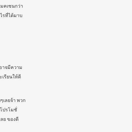
ยเมคเซนกว่า
ไรที่ได้มาบ
ีอาจมีความ
ะเรียนให้ดี
วยๆเลยจ้า พวก
โปรโมชั่
ลย ของดี