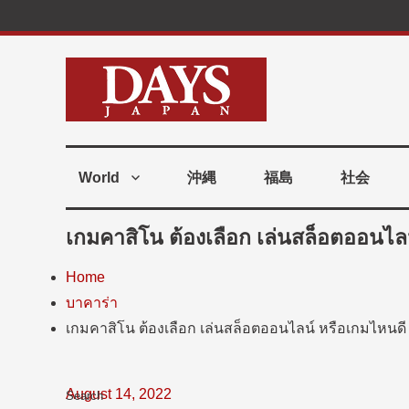
コ
ン
テ
ン
ツ
へ
World
沖縄
福島
社会
ス
キ
เกมคาสิโน ต้องเลือก เล่นสล็อตออนไล
ッ
Home
プ
บาคาร่า
เกมคาสิโน ต้องเลือก เล่นสล็อตออนไลน์ หรือเกมไหนดี
Posted
August 14, 2022
Search