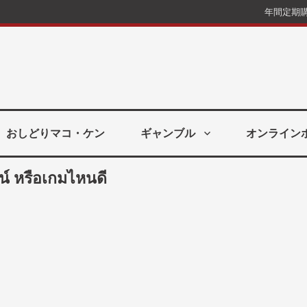
年間定期
おしどりマコ・ケン
ギャンブル
オンライン
น์ หรือเกมไหนดี