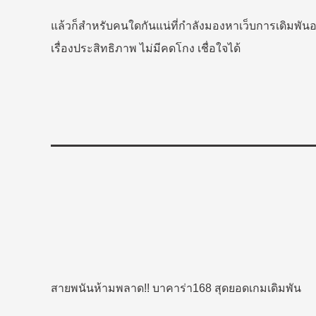
แล้วก็สำหรับคนใดกันแน่ที่กำลังมองหาเว็บการเดิมพัน
เรื่องประสิทธิภาพ ไม่มีคดโกง เชื่อใจได้
Post
navigation
สายพนันห้ามพลาด!! บาคาร่า168 สุดยอดเกมเดิมพัน