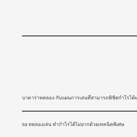
Post
navigation
บาคาร่าทดลอง กับแผนการเล่นที่สามารถพิชิตกำไรได
sa ทดลองเล่น ทำกำไรได้ไม่ยากด้วยเทคนิคพิเศษ