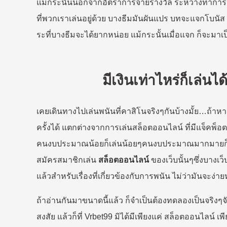
แม้กระนั้นนอกจากอัตราการจ่ายรางวัล ระหว่างทำการเ
ที่พวกเราเล่นอยู่ด้วย บางธีมมันผันแปร บทจะแจกโบนัส
ระที่บางธีมจะได้ยากหน่อย แม้กระนั้นเมื่อแจก ก็จะมาเป
มีเงินเท่าไหร่ก็เล่น
เคยเดินทางไปเล่นพนันที่คาสิโนจริงๆกันบ้างมั้ย…ถ
ครั้งได้ แตกต่างจากการเล่นสล็อตออนไลน์ ที่มีแจ็คพ็อต
คนงบประมาณน้อยก็เล่นน้อยๆคนงบประมาณมากมายก็ใส่ไ
สมัครสมาชิกเล่น
สล็อตออนไลน์
ของเว็บนั้นๆซึ่งบางเ
แล้วสำหรับเรื่องที่เกี่ยวข้องกับการพนัน ไม่ว่ามันจะง
ถ้าอ่านกันมาขนาดนี้แล้ว ก็จำเป็นต้องทดลองเป็นจริงๆจั
สงสัย แล้วก็ที่ Vrbet99 มิได้มีเพียงแค่ สล็อตออนไลน์ เพี