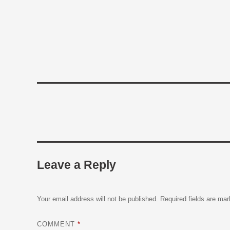
Leave a Reply
Your email address will not be published.
Required fields are ma
COMMENT
*