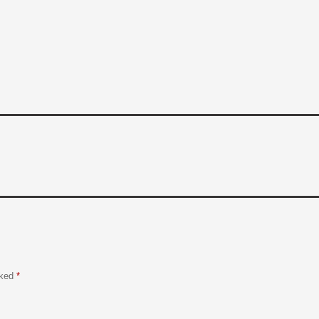
rked
*