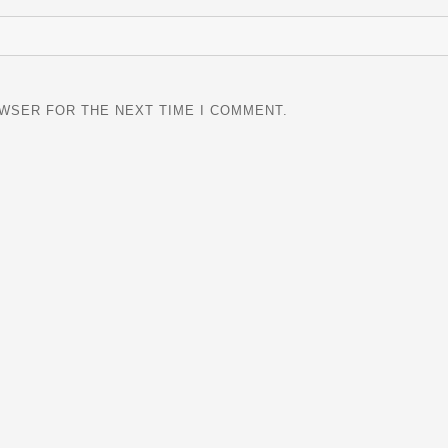
OWSER FOR THE NEXT TIME I COMMENT.