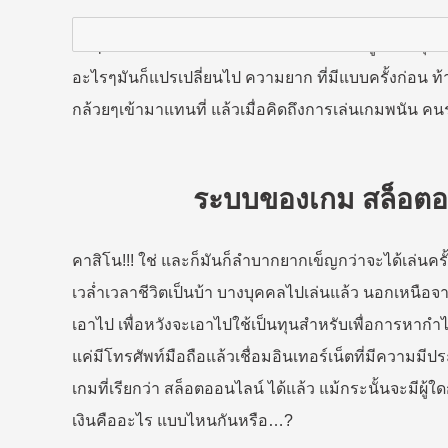
on
แน่ๆว่าการเล่น
สล็อตออนไลน์
มักมีชื่อเสียงรู้จักมักคุ้
อะไรๆมันก็แปรเปลี่ยนไป ความยาก ที่มีแบบครั้งก่อน ท
กล้วยๆเข้ามาแทนที่ แล้วเมื่อคิดถึงการเล่นเกมพนัน คนร
ระบบของเกม สล็อตออน
คาสิโน!!! ใช่ และก็มันก็ลำบากยากเข็ญกว่าจะได้เล่นครั้
เวล่ำเวลาชีวิตเป็นบ้า บางบุคคลไปเล่นแล้ว นอกเหนือจาก
เอาไป เพื่อหวังจะเอาไปใช้เป็นทุนสำหรับเพื่อการหากำไรเข้
แค่มีโทรศัพท์มือถือแล้วเชื่อมอินเทอร์เน็ตที่มีความ
เกมที่เรียกว่า สล็อตออนไลน์ ได้แล้ว แม้กระนั้นจะมีผู้ใ
เงินคืออะไร แบบไหนกันหรือ…?