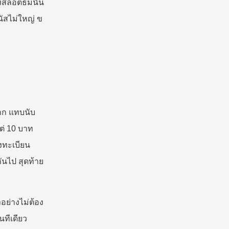
สล็อตธีมนั้น
นัสไม่ใหญ่ ข
าก แทบนับ
แต่ 10 บาท
งทะเบียน
ันไป สุดท้าย
อย่างไม่ต้อง
นทีเดียว