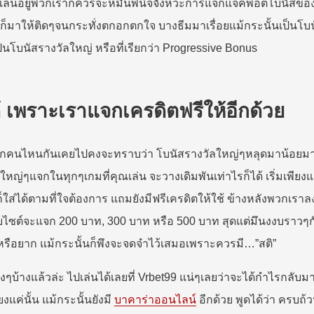
ล่นอยู่พวกเราก็ควรจะหมั่นพินิจจังหวะการแจกแจ็คพ็อตโบนัสของ
 ก็มาให้ติดๆจนกระทั่งตกอกตกใจ บางธีมมาเรื่อยแม้กระนั้นเป็นโบ
็นโบนัสรางวัลใหญ่ หรือที่เรียกว่า Progressive Bonus
ได้ เพราะเราแจกเครดิตฟรีให้อีกด้วย
้าหากคนไหนกันเคยไปคงจะทราบว่า โบนัสรางวัลใหญ่ๆหลุดมาน้อยม
ใหญ่ๆแจกในทุกๆเกมที่คุณเล่น จะวางเดิมพันเท่าไรก็ได้ เริ่มเพียง
ด้ตามที่ใจต้องการ แถมยังมีฟรีเครดิตให้ใช้ ข้างหลังพวกเราล
ว็บไซต์จะแจก 200 บาท, 300 บาท หรือ 500 บาท สุดแต่มึนงงบราวๆก
่ายหรือยาก แม้กระนั้นก็พึงจะจดจำไว้เสมอเพราะควรมี…”สติ”
งๆบ้างแล้วล่ะ ไปเล่นได้เลยที่ Vrbet99 แน่ๆเลยว่าจะได้กำไรกลับมา
ยงแค่นั้น แม้กระนั้นยังมี
บาคาร่าออนไลน์
อีกด้วย พูดได้ว่า ครบถ้ว