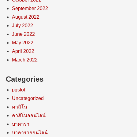
September 2022
August 2022
July 2022
June 2022
May 2022
April 2022
March 2022
Categories
pgslot
Uncategorized
คาสิโน
คาสิโนออนไลน์
บาคาร่า
บาคาร่าออนไลน์