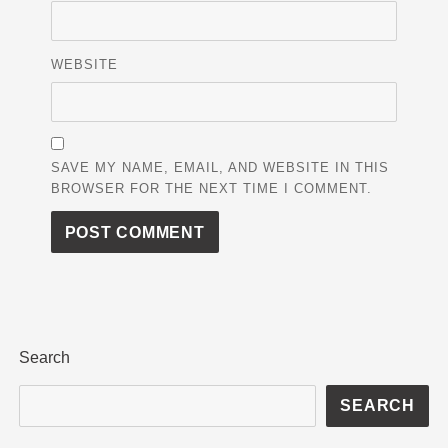
WEBSITE
SAVE MY NAME, EMAIL, AND WEBSITE IN THIS
BROWSER FOR THE NEXT TIME I COMMENT.
Search
SEARCH