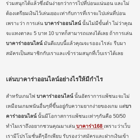
ร่วมสนุกได้แล้วซึ่งมันง่ายกว่าการไปที่บ่อนแน่นอน และไม่
ต้องเตรียมเงินไว้เล่นเยอะเท่ากับการที่เราจะไปเล่นที่บ่อน
เพราะว่า การเล่น
บาคาร่าออนไลน์
นั้นไม่มีขั้นต่ำ ไม่ว่าคุณ
จะแทงตาละ 5 บาท 10 บาทก็สามารถแทงได้เลย ถ้าการเล่น
บาคาร่าออนไลน์
มันดีแบบนี้แล้วคุณจะรออะไรล่ะ รีบมา
สมัครเป็นสมาชิกกับเราและเข้ารวมสนุกที่เว็บเราได้เลย
เล่นบาคาร่าออนไลน์อย่างไรให้มีกำไร
สำหรับเกมไพ่
บาคาร่าออนไลน์
นั้นอัตราการแพ้ชนะจะไม่
เหมือนเกมพนันอื่นๆที่ขึ้นอยู่กับความยากง่ายของเกม แต่
บา
คาร่าออนไลน์
นั้นมีโอกาสการแพ้ชนะเท่าๆกันคือ 50/50
ทำไมเราถึงอยากชวนคุณมาเล่น
บาคาร่า
168
เพราะว่าเว็บ
เรามีโปรโมชั่นดีๆอีกเพียบ รับรองว่าสมัครและฝากเงินเข้า