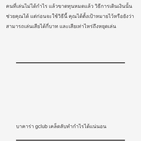
คนที่เล่นไม่ได้กำไร แล้วขาดทุนหมดแล้ว วิธีการเดินเงินนั้น
ช่วยคุณได้ แต่ก่อนจะใช้วิธีนี้ คุณได้ตั้งเป้าหมายไว้หรือยังว่า
สามารถเล่นเสียได้กี่บาท และเสียเท่าไหร่ถึงหยุดเล่น
Post
navigation
บาคาร่า gclub เคล็ดลับทำกำไรได้แน่นอน