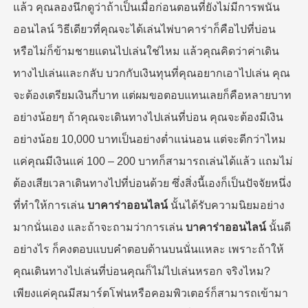
แล้ว คุณลองนึกดูว่าถ้าเป็นเมื่อก่อนตอนที่ยังไม่มีการพนัน
ออนไลน์ วิธีเดียวที่คุณจะได้เล่นไพ่บาคาร่าก็คือไปที่บ่อน
หรือไม่ก็ข้ามชายแดนไปเล่นใช่ไหม แล้วคุณคิดว่าค่าเดิน
ทางไปเล่นและกลับ บวกกับเงินทุนที่คุณอยากเอาไปเล่น คุณ
จะต้องเตรียมเงินกี่บาท แต่ผมขอตอบแทนเลยก็คือหลายบาท
อย่างน้อยๆ ถ้าคุณจะเดินทางไปเล่นที่บ่อน คุณจะต้องมีเงิน
อย่างน้อย 10,000 บาทเป็นอย่างต่ำแน่นอน แต่จะดีกว่าไหม
แค่คุณมีเงินแค่ 100 – 200 บาทก็สามารถเล่นได้แล้ว แถมไม่
ต้องเสียเวลาเดินทางไปที่บ่อนด้วย ซึ่งสิ่งนี้เองก็เป็นปัจจัยหนึ่ง
ที่ทำให้การเล่น
บาคาร่าออนไลน์
นั้นได้รับความนิยมอย่าง
มากนั่นเอง และถ้าจะถามว่าการเล่น
บาคาร่าออนไลน์
นั้นดี
อย่างไร ก็คงตอบแบบคำตอบด้านบนนั่นแหละ เพราะถ้าให้
คุณเดินทางไปเล่นที่บ่อนคุณก็ไม่ไปเล่นหรอก จริงไหม?
เพียงแค่คุณมีสมาร์ตโฟนหรือคอมพิวเตอร์ก็สามารถเข้ามา