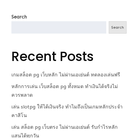
Search
Search
Recent Posts
เกมสล็อต pg เว็บหลัก ไม่ผ่านเอเย่นต์ ทดลองเล่นฟรี
หลักการเล่น เว็บสล็อต pg ทั้งหมด ทำเงินได้จริงไม่
ควรพลาด
เล่น slotpg ให้ได้เงินจริง ทำไมถึงเป็นเกมหลักประจำ
คาสิโน
เล่น สล็อต pg เว็บตรง ไม่ผ่านเอเย่นต์ รับกำไรหลัก
แสนได้ทุกวัน