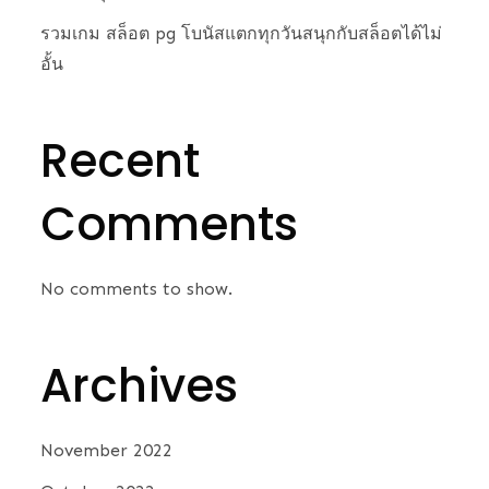
รวมเกม สล็อต pg โบนัสแตกทุกวันสนุกกับสล็อตได้ไม่
อั้น
Recent
Comments
No comments to show.
Archives
November 2022