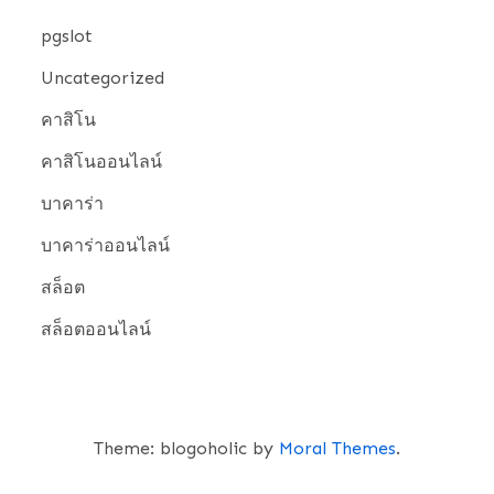
pgslot
Uncategorized
คาสิโน
คาสิโนออนไลน์
บาคาร่า
บาคาร่าออนไลน์
สล็อต
สล็อตออนไลน์
Theme: blogoholic by
Moral Themes
.