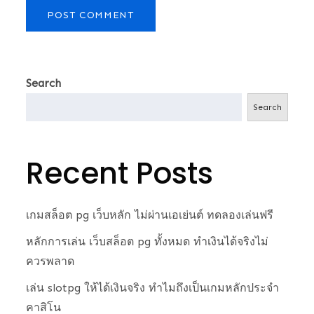
Search
Search
Recent Posts
เกมสล็อต pg เว็บหลัก ไม่ผ่านเอเย่นต์ ทดลองเล่นฟรี
หลักการเล่น เว็บสล็อต pg ทั้งหมด ทำเงินได้จริงไม่
ควรพลาด
เล่น slotpg ให้ได้เงินจริง ทำไมถึงเป็นเกมหลักประจำ
คาสิโน