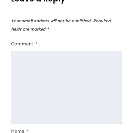
Your email address will not be published.
Required
fields are marked
*
Comment
*
Name
*