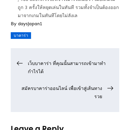
ถูก 3 ครั้งให้หยุดเล่นในทันที รวมทั้งจำเป็นต้องออก
มาจากเกมในทันทีโดยไม่ลังเล
By
daysjapan1
บาคาร่า
Post
เว็บบาคาร่า ที่คุณนั้นสามารถเข้ามาทำ
กำไรได้
navigation
สมัครบาคาร่าออนไลน์ เพื่อเข้าสู่เส้นทาง
รวย
Leave a Reply