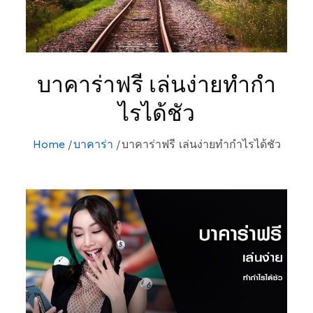
บาคาร่าฟรี เล่นง่ายทำกำ
ไรได้ชัว
Home
บาคาร่า
บาคาร่าฟรี เล่นง่ายทำกำไรได้ชัว