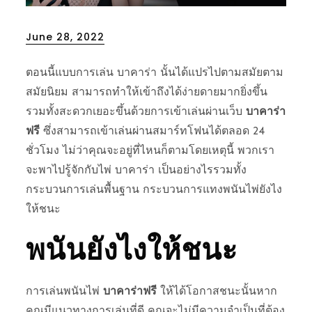
Posted
June 28, 2022
on
ตอนนี้แบบการเล่น บาคาร่า นั้นได้แปรไปตามสมัยตาม
สมัยนิยม สามารถทำให้เข้าถึงได้ง่ายดายมากยิ่งขึ้น
รวมทั้งสะดวกเยอะขึ้นด้วยการเข้าเล่นผ่านเว็บ
บาคาร่า
ฟรี
ซึ่งสามารถเข้าเล่นผ่านสมาร์ทโฟนได้ตลอด 24
ชั่วโมง ไม่ว่าคุณจะอยู่ที่ไหนก็ตามโดยเหตุนี้ พวกเรา
จะพาไปรู้จักกับไพ่ บาคาร่า เป็นอย่างไรรวมทั้ง
กระบวนการเล่นพื้นฐาน กระบวนการแทงพนันไพ่ยังไง
ให้ชนะ
พนันยังไงให้ชนะ
การเล่นพนันไพ่
บาคาร่าฟรี
ให้ได้โอกาสชนะนั้นหาก
คุณมีแนวทางการเล่นที่ดี คุณจะไม่มีความจำเป็นที่ต้อง