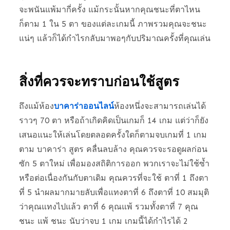
จะ
พนัน
แพ้มากี่ครั้ง
แม้กระนั้นหาก
คุณชนะที่ตาไหน
ก็ตาม
1 ใน 5 ตา ของแต่ละเกมนี้ ภาพรวมคุณจะชนะ
แน่ๆ
แล้วก็
ได้กำไรกลับมา
พอๆกับปริมาณ
ครั้งที่คุณเล่น
สิ่งที่
ควรจะทราบ
ก่อนใช้สูตร
ถึงแม้
ห้อง
บาคาร่าออนไลน์
ห้องหนึ่งจะสามารถเล่นได้
ราวๆ
70 ตา หรือ
ถ้าเกิด
คิดเป็นเกมก็
14 เกม
แต่ว่า
ก็ยัง
เสนอแนะ
ให้เล่น
โดยตลอดครั้งใดก็ตาม
จบเกมที่
1 เกม
ตาม บาคาร่า สูตร คลื่น
ลบล้าง
คุณ
ควรจะ
รอดูผลก่อน
ซัก
5 ตาใหม่ เพื่อ
มอง
สถิติการออก
พวกเรา
จะไม่ใช้ซ้ำ
หรือ
ต่อเนื่องกัน
กับตาเดิม
คุณ
ควรที่จะใช้
ตาที่ 1 ถึงตา
ที่ 5 นำผล
มากมาย
ลับเพื่อแทงตาที่
6 ถึงตาที่ 10
สมมุติ
ว่าคุณแทงไปแล้ว
ตาที่ 6 คุณแพ้
รวมทั้ง
ตาที่
7 คุณ
ชนะ แพ้ ชนะ
นับว่า
จบ
1 เกม เกมนี้
ได้กำไร
ได้
2