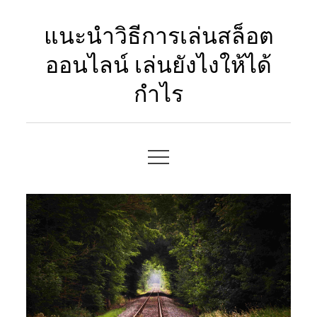
Skip
แนะนำวิธีการเล่นสล็อต
to
content
ออนไลน์ เล่นยังไงให้ได้
กำไร