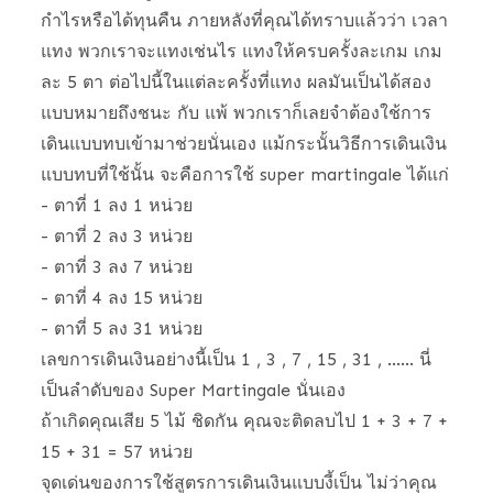
กำไรหรือได้ทุนคืน
ภายหลังที่
คุณ
ได้ทราบ
แล้วว่า
เวลา
แทง
พวกเรา
จะแทง
เช่นไร
แทงให้ครบ
ครั้งละ
เกม
เกม
ละ 5 ตา
ต่อไปนี้
ในแต่ละครั้งที่แทง
ผลมัน
เป็นได้
สอง
แบบ
หมายถึง
ชนะ
กับ แพ้
พวกเราก็เลยจำต้อง
ใช้การ
เดินแบบทบเข้ามาช่วยนั่นเอง
แม้กระนั้นวิธีการ
เดินเงิน
แบบทบที่ใช้นั้น
จะ
คือการใช้
super martingale
ได้แก่
- ตาที่ 1 ลง 1 หน่วย
- ตาที่
2
ลง
3
หน่วย
- ตาที่
3
ลง
7
หน่วย
- ตาที่
4
ลง
15
หน่วย
- ตาที่
5
ลง
31
หน่วย
เลขการเดินเงิน
อย่างนี้เป็น
1 , 3 , 7 , 15 , 31 , …… นี่
เป็น
ลำดับของ
Super Martingale นั่นเอง
ถ้าเกิด
คุณเสีย
5 ไม้
ชิดกัน
คุณจะติดลบไป 1 + 3 + 7 +
15 + 31 = 57 หน่วย
จุดเด่น
ของการใช้สูตรการเดินเงิน
แบบงี้เป็น
ไม่ว่าคุณ