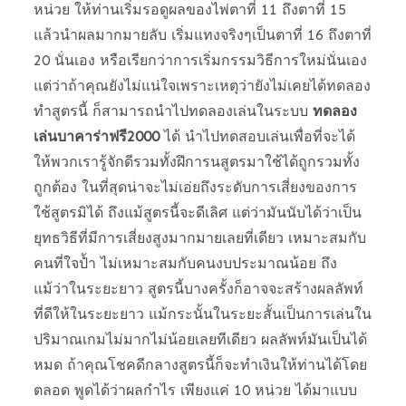
หน่วย
ให้ท่าน
เริ่มรอดูผลของไพ่ตาที่
11 ถึงตาที่ 15
แล้วนำผล
มากมาย
ลับ
เริ่มแทงจริงๆ
เป็น
ตาที่
16 ถึงตาที่
20 นั่นเอง หรือเรียกว่าการเริ่ม
กรรมวิธีการ
ใหม่นั่นเอง
แต่ว่าถ้า
คุณ
ยังไม่แน่ใจเพราะเหตุว่า
ยังไม่เคยได้
ทดลอง
ทำสูตรนี้
ก็สามารถนำไป
ทดลอง
เล่นในระบบ
ทดลอง
เล่นบาคาร่าฟรี2000
ได้
นำไป
ทดสอบ
เล่น
เพื่อที่จะได้
ให้พวกเรารู้จักดีรวมทั้ง
ฝึการนสูตรมาใช้ได้
ถูกรวมทั้ง
ถูกต้อง
ในที่สุดน่าจะไม่เอ่ยถึง
ระดับ
การเสี่ยง
ของการ
ใช้สูตร
มิได้
ถึงแม้
สูตรนี้จะ
ดีเลิศ
แต่ว่า
มัน
นับได้ว่าเป็น
ยุทธวิธี
ที่มี
การเสี่ยง
สูง
มากมาย
เลยที่เดียว
เหมาะสมกับ
คนที่ใจป้ำ
ไม่เหมาะสม
กับคน
งบประมาณ
น้อย
ถึง
แม้ว่า
ในระยะยาว
สูตรนี้
บางครั้งก็อาจจะ
สร้างผลลัพท์
ที่ดีให้ในระยะยาว
แม้กระนั้น
ในระยะสั้น
เป็น
การเล่นใน
ปริมาณ
เกมไม่
มากไม่น้อยเลยทีเดียว
ผลลัพท์มัน
เป็นได้
หมด
ถ้า
คุณโชคดี
กลาง
สูตรนี้ก็จะ
ทำเงินให้ท่าน
ได้
โดย
ตลอด
พูดได้ว่าผลกำไร
เพียงแค่
10 หน่วย ได้มาแบบ