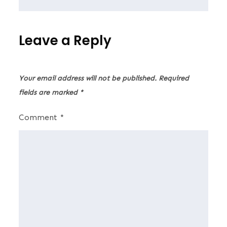
Leave a Reply
Your email address will not be published.
Required
fields are marked
*
Comment
*