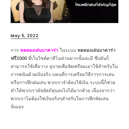
Posted
May 5, 2022
on
การ
ทดลอง
เล่นบาคาร่า
ในระบบ
ทดลองเล่นบาคาร่า
ฟรี2000
ที่
เว็บไซต์
คาสิโน
ส่วนมาก
นั้น
จะ
มี
ซึ่งมันก็
สามารถใช้เพื่อวาง
อุบาย
เพื่อ
จัดเตรียม
เอาใช้
สำหรับใน
การพนัน
ด้วยเงินจริง
แทนที่การเตรียม
วิธีการ
การเล่น
หรือการ
ฝึกฝน
เล่น
พวกเราจำต้อง
ใช้เงิน
ระบบนี้ก็
ช่วย
ทำให้พวกเรามัธยัสถ์ทุน
ลงไปได้
มาก
ด้วย
เนื่องจากว่า
พวกเรา
ไม่ต้องใช่เงินจริงๆ
สำหรับในการฝึกหัด
เล่น
นั่นเอง