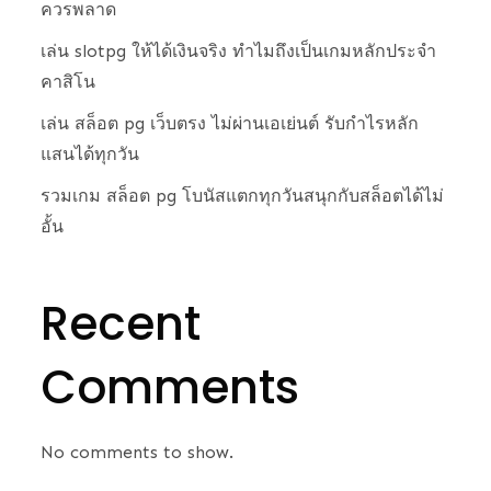
ควรพลาด
เล่น slotpg ให้ได้เงินจริง ทำไมถึงเป็นเกมหลักประจำ
คาสิโน
เล่น สล็อต pg เว็บตรง ไม่ผ่านเอเย่นต์ รับกำไรหลัก
แสนได้ทุกวัน
รวมเกม สล็อต pg โบนัสแตกทุกวันสนุกกับสล็อตได้ไม่
อั้น
Recent
Comments
No comments to show.