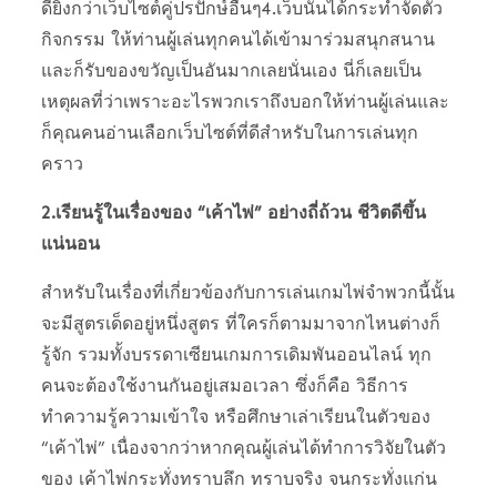
ดียิ่งกว่าเว็บไซต์คู่ปรปักษ์อื่นๆ4.เว็บนั้นได้กระทำจัดตัว
กิจกรรม ให้ท่านผู้เล่นทุกคนได้เข้ามาร่วมสนุกสนาน
และก็รับของขวัญเป็นอันมากเลยนั่นเอง นี่ก็เลยเป็น
เหตุผลที่ว่าเพราะอะไรพวกเราถึงบอกให้ท่านผู้เล่นและ
ก็คุณคนอ่านเลือกเว็บไซต์ที่ดีสำหรับในการเล่นทุก
คราว
2.เรียนรู้ในเรื่องของ “เค้าไพ่” อย่างถี่ถ้วน ชีวิตดีขึ้น
แน่นอน
สำหรับในเรื่องที่เกี่ยวข้องกับการเล่นเกมไพ่จำพวกนี้นั้น
จะมีสูตรเด็ดอยู่หนึ่งสูตร ที่ใครก็ตามมาจากไหนต่างก็
รู้จัก รวมทั้งบรรดาเซียนเกมการเดิมพันออนไลน์ ทุก
คนจะต้องใช้งานกันอยู่เสมอเวลา ซึ่งก็คือ วิธีการ
ทำความรู้ความเข้าใจ หรือศึกษาเล่าเรียนในตัวของ
“เค้าไพ่” เนื่องจากว่าหากคุณผู้เล่นได้ทำการวิจัยในตัว
ของ เค้าไพ่กระทั่งทราบลึก ทราบจริง จนกระทั่งแก่น