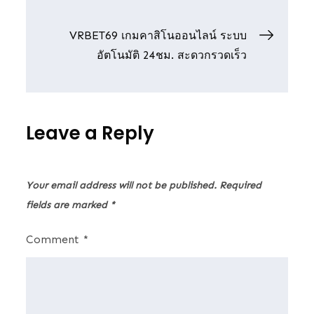
Post
VRBET69 เกมคาสิโนออนไลน์ ระบบ
อัตโนมัติ 24ชม. สะดวกรวดเร็ว
navigation
Leave a Reply
Your email address will not be published.
Required
fields are marked
*
Comment
*