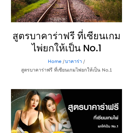
สูตรบาคาร่าฟรี ที่เซียนเกม
ไพ่ยกให้เป็น No.1
Home
บาคาร่า
สูตรบาคาร่าฟรี ที่เซียนเกมไพ่ยกให้เป็น No.1