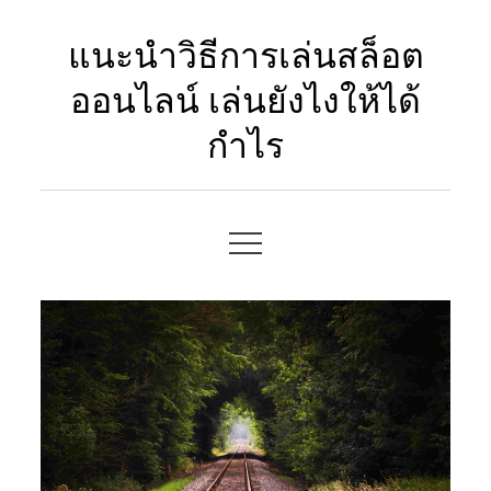
Skip
แนะนำวิธีการเล่นสล็อต
to
content
ออนไลน์ เล่นยังไงให้ได้
กำไร