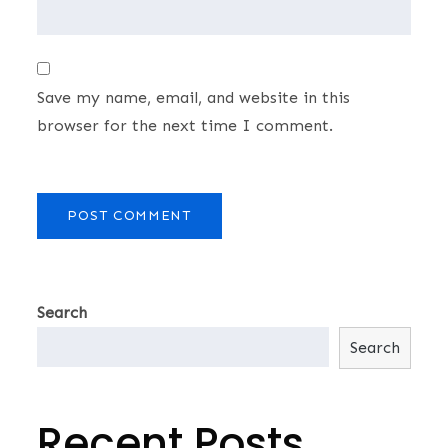
Save my name, email, and website in this
browser for the next time I comment.
Search
Search
Recent Posts