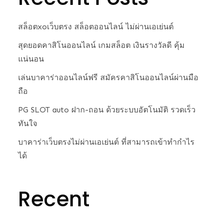
สล็อตxoเว็บตรง สล็อตออนไลน์ ไม่ผ่านเอเย่นต์
สุดยอดคาสิโนออนไลน์ เกมสล็อต เงินรางวัลดี คุ้ม
แน่นอน
เล่นบาคาร่าออนไลน์ฟรี สมัครคาสิโนออนไลน์ผ่านมือ
ถือ
PG SLOT auto ฝาก-ถอน ด้วยระบบอัตโนมัติ รวดเร็ว
ทันใจ
บาคาร่าเว็บตรงไม่ผ่านเอเย่นต์ ที่สามารถเข้าทำกำไร
ได้
Recent