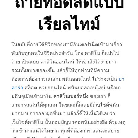
ถ่ายทอดสดแบบ
เรียลไทม์
ในสมัยที่การใช้ชีวิตของเรามีอินเตอร์เน็ตเข้ามาเกี่ยว
พันกับทุกคนในชีวิตประจำวัน โดย คาสิโน ก็แปรไป
ด้วย เป็นแบบ คาสิโนออนไลน์ ให้เข้าถึงได้ง่ายมาก
รวมทั้งสบายเยอะขึ้น แล้วก็ให้ทุกท่านที่มีความ
ต้องการต้องการเล่นเกมพนันออนไลน์ ไม่ว่าจะเป็น
บา
คาร่า
สล็อต หวยออนไลน์ พนันบอลออนไลน์ หรือเก
มอื่นๆเมื่อเข้ามาใน
คาสิโนเบอร์หนึ่ง
ของเรา ก็
สามารถเล่นได้ทุกเกม ในขณะนี้ก็เลยมีเว็บไซต์พนัน
มากมายก่ายกองผุดขึ้นมา แล้วก็ชี้ให้เห็นได้เลยว่า
เว็บไซต์คาสิโน นั้นตอบปัญหาคอพนันอย่างยิ่ง ด้วยเหตุ
ว่าเข้ามาเล่นได้ไม่ยาก ทุกที่ที่ต้องการ แสนจะสบาย