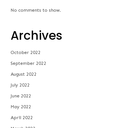
No comments to show.
Archives
October 2022
September 2022
August 2022
July 2022
June 2022
May 2022
April 2022