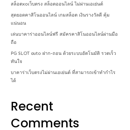
สล็อตxoเว็บตรง สล็อตออนไลน์ ไม่ผ่านเอเย่นต์
สุดยอดคาสิโนออนไลน์ เกมสล็อต เงินรางวัลดี คุ้ม
แน่นอน
เล่นบาคาร่าออนไลน์ฟรี สมัครคาสิโนออนไลน์ผ่านมือ
ถือ
PG SLOT auto ฝาก-ถอน ด้วยระบบอัตโนมัติ รวดเร็ว
ทันใจ
บาคาร่าเว็บตรงไม่ผ่านเอเย่นต์ ที่สามารถเข้าทำกำไร
ได้
Recent
Comments