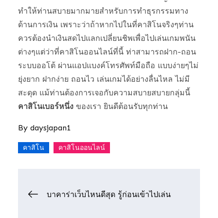
ทำให้ท่านสบายมากมายสำหรับการทำธุรกรรมทาง
ด้านการเงิน เพราะว่าถ้าหากไปในที่คาสิโนจริงๆท่าน
ควรต้องนำเงินสดไปแลกเปลี่ยนชิพเพื่อไปเล่นเกมพนัน
ต่างๆแต่ว่าที่คาสิโนออนไลน์ที่นี้ ท่าสามารถฝาก-ถอน
ระบบออโต้ ผ่านแอปแบงค์โทรศัพท์มือถือ แบบง่ายๆไม่
ยุ่งยาก ฝากง่าย ถอนไว เล่นเกมได้อย่างลื่นไหล ไม่มี
สะดุด แม้ท่านต้องการเจอกับความสบายสบายกลุ่มนี้
คาสิโนเบอร์หนึ่ง
ของเรา ยินดีต้อนรับทุกท่าน
By
daysjapan1
,
คาสิโน
คาสิโนออนไลน์
Post
บาคาร่าเว็บไหนดีสุด รู้ก่อนเข้าไปเล่น