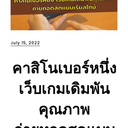
Posted
July 15, 2022
on
คาสิโนเบอร์หนึ่ง
เว็บเกมเดิมพัน
คุณภาพ