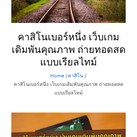
คาสิโนเบอร์หนึ่ง เว็บเกม
เดิมพันคุณภาพ ถ่ายทอดสด
แบบเรียลไทม์
Home
คาสิโน
คาสิโนเบอร์หนึ่ง เว็บเกมเดิมพันคุณภาพ ถ่ายทอดสด
แบบเรียลไทม์