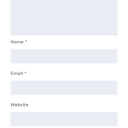
Name
*
Email
*
Website