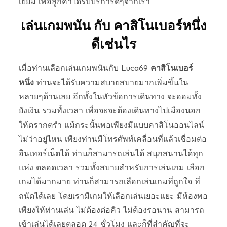
เยี่ยม เพื่อลูกค้าได้รับบริการดีๆจากเรา
เล่นเกม
พนัน
กับ คาสิโนเบอร์หนึ่ง
ดี
เช่นไร
เมื่อท่านเลือกเล่นเกมพนันกับ Luca69
คาสิโนเบอร์
หนึ่ง
ท่านจะได้รับความสบายสบายมากเพิ่มขึ้นใน
หลายๆด้านเลย อีกทั้งในหัวข้อการเดินทาง จะออมทั้ง
ยังเงิน รวมทั้งเวลา เพื่อจะจะต้องเดินทางไปเมืองนอก
ให้ตรากตรำ แม้กระนั้นพอเพียงมีแบบคาสิโนออนไลน์
ไม่ว่าอยู่ไหน เพียงท่านมีโทรศัพท์เคลื่อนที่แล้วเชื่อมต่อ
อินเทอร์เน็ตได้ ท่านก็สามารถเล่นได้ สนุกสนานได้ทุก
แห่ง ตลอดเวลา รวมทั้งสบายสำหรับการเล่นเกม เลือก
เกมได้มากมาย ท่านก็สามารถเลือกเล่นเกมที่ถูกใจ ที่
ถนัดได้เลย โดยเรามีเกมให้เลือกเล่นเยอะแยะ มีห้องพอ
เพียงให้ท่านเล่น ไม่ต้องต่อคิว ไม่ต้องรอนาน สามารถ
เข้าเล่นได้เลยตลอด 24 ชั่วโมง และก็ที่สำคัญที่จะ