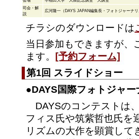
会場
早稲田大学 大隈記念講堂 大講堂
司会・解
広河隆一（DAYS JAPAN編集長・フォトジャーナ
説
チラシのダウンロードは
当日参加もできますが、
ます。
[予約フォーム]
第1回 スライドショ
●
DAYS国際フォトジャ
DAYSのコンテストは
フィス氏や筑紫哲也氏を
リズムの大作を顕賞して