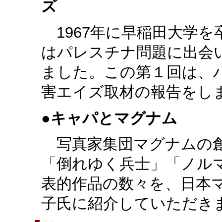
ズ
1967年に早稲田大学
はパレスチナ問題に出会
ました。この第１回は、
害エイズ取材の報告をし
●
キャパとマグナム
写真家集団マグナムの創
「倒れゆく兵士」「ノル
表的作品の数々を、日本
子氏に紹介していただき