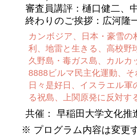
審査員講評：樋口健二、
終わりのご挨拶：広河隆
カンボジア、日本・豪雪の村
利、地雷と生きる、高校野
久野島・毒ガス島、カルカ
8888ビルマ民主化運動、
日々是好日、イスラエル軍
る祝島、上関原発に反対す
共催： 早稲田大学文化推進
※ プログラム内容は変更