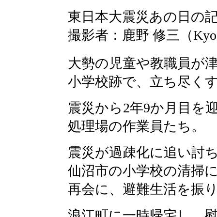
東日本大震災あの日の
撮影者：鹿野 修三（Kyod
大勢の児童や教職員が
小学校跡で、立ち尽く
震災から2年9か月目を
処理場の作業員たち。
震災が過疎化に追い討
仙沼市の小学校の清掃
再会に、避難生活を振
浪江町に一時帰宅し、