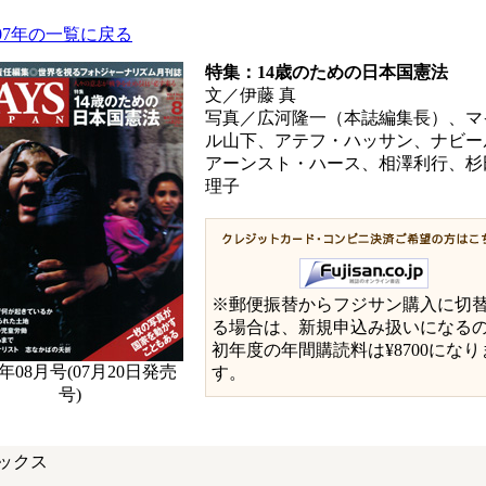
007年の一覧に戻る
特集：14歳のための日本国憲法
文／伊藤 真
写真／広河隆一（本誌編集長）、マ
ル山下、アテフ・ハッサン、ナビー
アーンスト・ハース、相澤利行、杉
理子
※郵便振替からフジサン購入に切
る場合は、新規申込み扱いになる
初年度の年間購読料は¥8700になり
7年08月号(07月20日発売
す。
号)
ックス