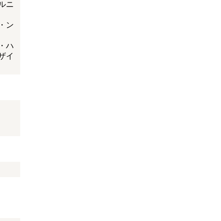
ルニ
・ン
・ハ
ザイ