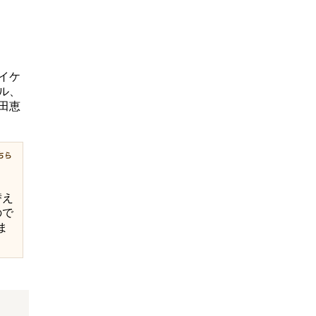
イケ
ル、
田恵
替え
ので
ま