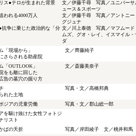
リス●テロが生まれた背景
文／伊藤千尋 写真／ユニバーサ
ュース＆スポーツ
追われる4000万人
文／伊藤千尋 写真／アントニー
グジュナ
●抗争に乗じた政治的な「分
文／川上泰徳 写真／マフムード
ムズ、グオ・レイ、イスマイル・
ダ
ム「現場から」
文／齊藤純子
にさらされる助産院
ム「OUTLOOK」
文／斎藤美奈子
院をも敵に回した
広告の墓穴の掘り方
チ
写真・文／高橋邦典
られた土地
ボジアの児童労働
写真・文／郡山総一郎
アを駆け抜けた女性フォトジ
ナリスト
かばの夭折
写真／岸田綾子 文／桃井和馬