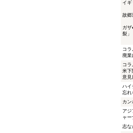
イギ
故郷
ガザ
裂」
コラ
廃業
コラ
米下
意見
ハイ
忘れ
カン
アジ
ャー
志な