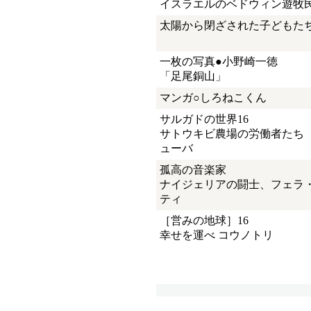
イスラエルのベドウィン遊牧
太陽から閉ざされた子どもた
一枚の写真●小野崎一徳
「足尾銅山」
マンガ○しろねこくん
サルガドの世界16
サトウキビ農場の労働者たち
ューバ
孤高の音楽家
ナイジェリアの闘士、フェラ
ティ
［営みの地球］16
幸せを運べ コウノトリ