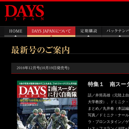
2016年12月号(10月19日発売号)
特集１ 南スー
話／井筒高雄（元陸上自
大学教授）、ドミニク・
まとめ／丸井春（本誌編
写真／ドミニク・ナール
ラ・ブロンスタイン／ゲ
レス・ファラン／AFP＝