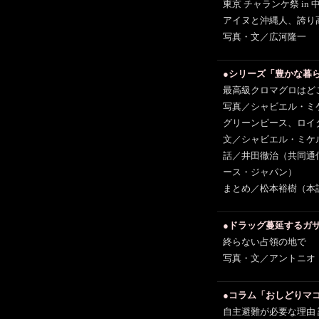
東京 チャランケ祭 in 
アイヌと沖縄人、誇り
写真・文／広河隆一
●シリーズ「豊かな暮
最高級クロマグロはど
写真／シャビエル・ミ
グリーンピース、ロイ
文／シャビエル・ミケ
話／井田徹治（共同通
ース・ジャパン）
まとめ／松本裕樹（本
●ドラッグ蔓延するガ
終らない占領の地で
写真・文／アントニオ
●コラム「おしどりマコ
自主避難が必要な理由