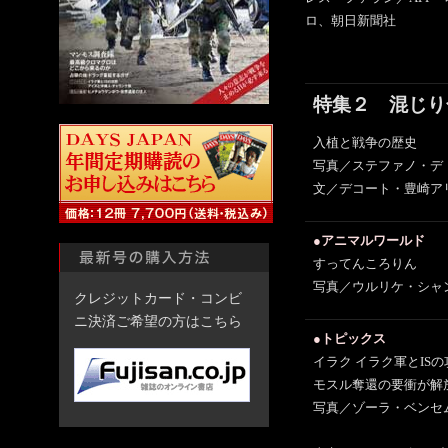
ロ、朝日新聞社
特集２ 混じり
入植と戦争の歴史
写真／ステファノ・デ
文／デコート・豊崎ア
●アニマルワールド
すってんころりん
写真／ウルリケ・シャ
クレジットカード・コンビ
ニ決済ご希望の方はこちら
●トピックス
イラク イラク軍とISの
モスル奪還の要衝が解
写真／ゾーラ・ベンセ