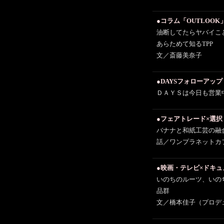
●コラム「OUTLOOK
油断してたらヤバイこ
あらためて知るTPP
文／斎藤美奈子
●DAYSフォローアップ
ＤＡＹＳは今日も営業
●フェアトレード×選択
バナナと和紙工芸の融
話／ワンプラネットカ
●映画・テレビ×ドキ
いのちのルーツ、いの
品群
文／橋本佳子（プロデ