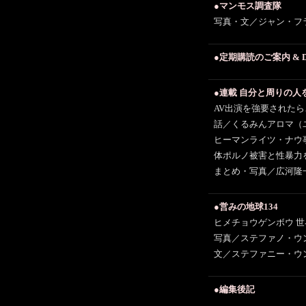
●マンモス調査隊
写真・文／ジャン・フ
●定期購読のご案内 &
●連載 自分と周りの人
AV出演を強要されたら
話／くるみんアロマ（
ヒーマンライツ・ナウ事
体ポルノ被害と性暴力
まとめ・写真／広河隆
●営みの地球134
ヒメチョウゲンボウ 
写真／ステファノ・ウ
文／ステファニー・ウ
●編集後記